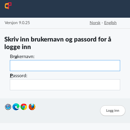
Hopp til innloggingsfelter
Versjon 9.0.25
Norsk
-
English
Skriv inn brukernavn og passord for å
logge inn
Br
u
kernavn:
P
assord: