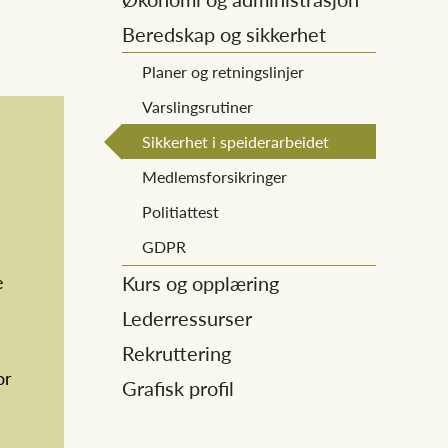
Beredskap og sikkerhet
Planer og retningslinjer
Varslingsrutiner
Sikkerhet i speiderarbeidet
Medlemsforsikringer
Politiattest
GDPR
e
Kurs og opplæring
Lederressurser
Rekruttering
or
Grafisk profil