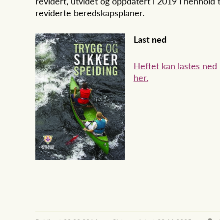
revidert, utvidet og oppdatert i 2019 i henhold t
reviderte beredskapsplaner.
Last ned
Heftet kan lastes ned
her.