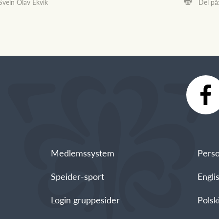
Svein Olav Ekvik
Del på
Medlemssystem
Perso
Speider-sport
Engli
Login gruppesider
Polski - العربية -