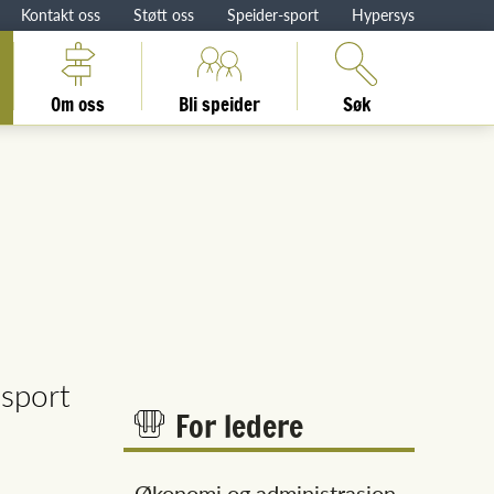
Kontakt oss
Støtt oss
Speider-sport
Hypersys
Om oss
Bli speider
Søk
msport
For ledere
Økonomi og administrasjon