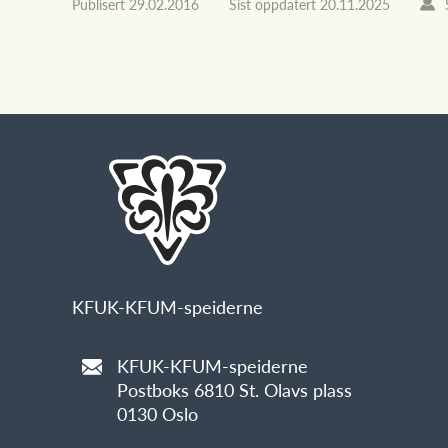
Publisert
29.02.2016
Sist oppdatert
20.11.2025
KFUK-KFUM-speiderne
KFUK-KFUM-speiderne
Postboks 6810 St. Olavs plass
0130 Oslo