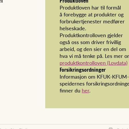
il
Produktloven
Produktloven har til formål
å forebygge at produkter og
forbrukertjenester medfører
helseskade.
Produktkontrolloven gjelder
også oss som driver frivillig
arbeid, og den sier en del om
hva vi må tenke på. Les mer 
p
roduktkontrolloven (Lovdata)
Forsikringsordninger
Informasjon om KFUK-KFUM-
speidernes forsikringsordning
finner du
her
.