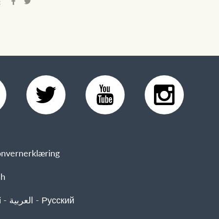
:
nvernerklæring
sh
 Русский