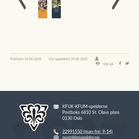
Publisert
23.05.2025
Sist oppdatert
29.05.2025
Del på:
KFUK-KFUM-speiderne
Postboks 6810 St. Olavs plass
0130 Oslo
22991550 (man-fre: 9-14)
post@kmspeider.no