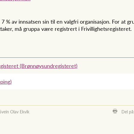
7 % av innsatsen sin til en valgfri organisasjon. For at g
aker, må gruppa være registrert i Frivillighetsregisteret.
registeret (Brønnøysundregisteret)
ping)
Svein Olav Ekvik
Del på