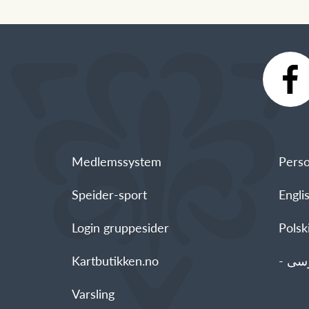
Medlemssystem
Perso
Speider-sport
Engli
Login gruppesider
Polski - العربية -
Kartbutikken.no
Varsling