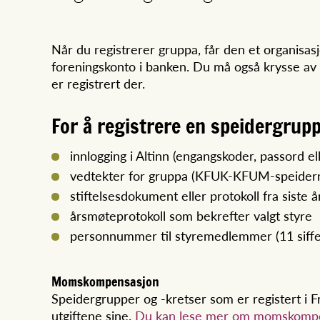
Når du registrerer gruppa, får den et organis
foreningskonto i banken. Du må også krysse av f
er registrert der.
For å registrere en speidergrup
innlogging i Altinn (engangskoder, passord el
vedtekter for gruppa (KFUK-KFUM-speidern
stiftelsesdokument eller protokoll fra siste 
årsmøteprotokoll som bekrefter valgt styre
personnummer til styremedlemmer (11 siffe
Momskompensasjon
Speidergrupper og -kretser som er registert i Fr
utgiftene sine.
Du kan lese mer om momskompe