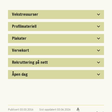
Vekstressurser
Profilmateriell
Plakater
Vervekort
Rekruttering på nett
Åpen dag
Publisert
03.03.2016
Sist oppdatert
03.06.2026