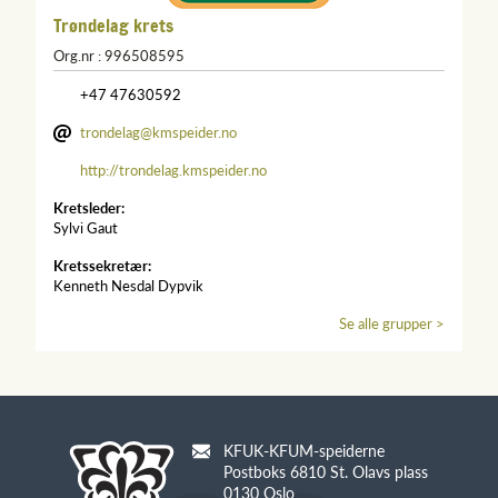
Trøndelag krets
Org.nr : 996508595
+47 47630592
trondelag@kmspeider.no
http://trondelag.kmspeider.no
Kretsleder:
Sylvi Gaut
Kretssekretær:
Kenneth Nesdal Dypvik
Se alle grupper >
KFUK-KFUM-speiderne
Postboks 6810 St. Olavs plass
0130 Oslo