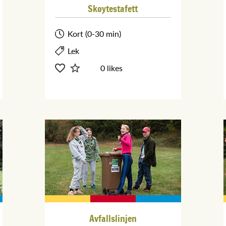
Skøytestafett
Kort (0-30 min)
Lek
0 likes
Avfallslinjen