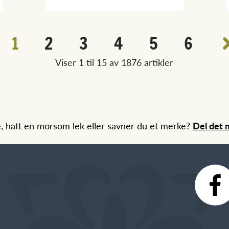
1
2
3
4
5
6
Viser 1 til 15 av 1876 artikler
e, hatt en morsom lek eller savner du et merke?
Del det m