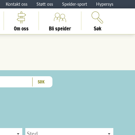
Kontakt oss
Støtt oss
Speider-sport
Hypersys
Om oss
Bli speider
Søk