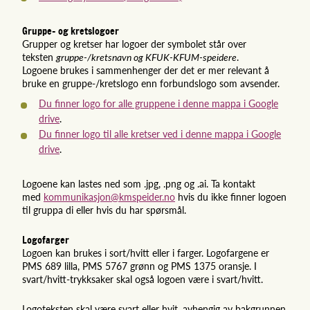
Gruppe- og kretslogoer
Grupper og kretser har logoer der symbolet står over
teksten
gruppe-/kretsnavn og KFUK-KFUM-speidere
.
Logoene brukes i sammenhenger der det er mer relevant å
bruke en gruppe-/kretslogo enn forbundslogo som avsender.
Du finner logo for alle gruppene i denne mappa i Google
drive
.
Du finner logo til alle kretser ved i denne mappa i Google
drive
.
Logoene kan lastes ned som .jpg, .png og .ai. Ta kontakt
med
kommunikasjon@kmspeider.no
hvis du ikke finner logoen
til gruppa di eller hvis du har spørsmål.
Logofarger
Logoen kan brukes i sort/hvitt eller i farger. Logofargene er
PMS 689 lilla, PMS 5767 grønn og PMS 1375 oransje. I
svart/hvitt-trykksaker skal også logoen være i svart/hvitt.
Logoteksten skal være svart eller hvit, avhengig av bakgrunnen.