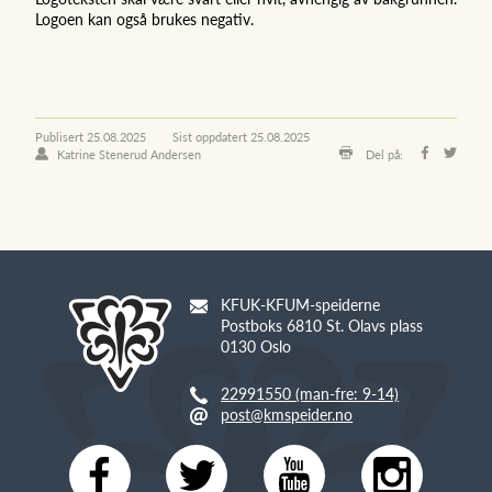
Logoen kan også brukes negativ.
Publisert
25.08.2025
Sist oppdatert
25.08.2025
Katrine Stenerud Andersen
Del på:
KFUK-KFUM-speiderne
Postboks 6810 St. Olavs plass
0130 Oslo
22991550 (man-fre: 9-14)
post@kmspeider.no