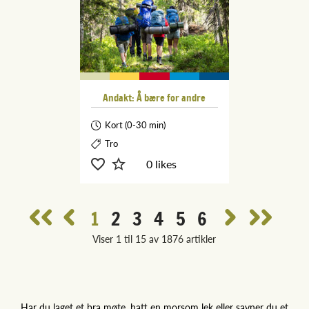
Andakt: Å bære for andre
Kort (0-30 min)
Tro
0 likes
1
2
3
4
5
6
Viser 1 til 15 av 1876 artikler
Har du laget et bra møte, hatt en morsom lek eller savner du et