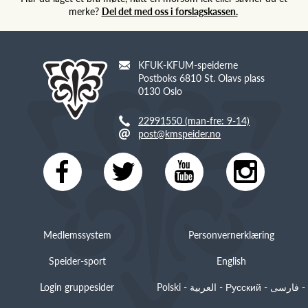
merke?
Del det med oss i forslagskassen.
KFUK-KFUM-speiderne
Postboks 6810 St. Olavs plass
0130 Oslo
22991550 (man-fre: 9-14)
post@kmspeider.no
Medlemssystem
Personvernerklæring
Speider-sport
English
Login gruppesider
Polski - العربية - Русский - فارسی -