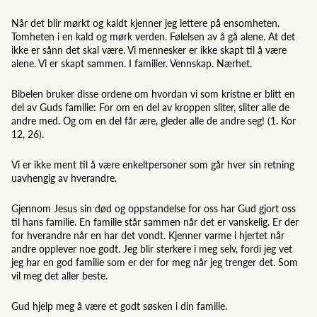
Når det blir mørkt og kaldt kjenner jeg lettere på ensomheten.
Tomheten i en kald og mørk verden. Følelsen av å gå alene. At det
ikke er sånn det skal være. Vi mennesker er ikke skapt til å være
alene. Vi er skapt sammen. I familier. Vennskap. Nærhet.
Bibelen bruker disse ordene om hvordan vi som kristne er blitt en
del av Guds familie: For om en del av kroppen sliter, sliter alle de
andre med. Og om en del får ære, gleder alle de andre seg! (1. Kor
12, 26).
Vi er ikke ment til å være enkeltpersoner som går hver sin retning
uavhengig av hverandre.
Gjennom Jesus sin død og oppstandelse for oss har Gud gjort oss
til hans familie. En familie står sammen når det er vanskelig. Er der
for hverandre når en har det vondt. Kjenner varme i hjertet når
andre opplever noe godt. Jeg blir sterkere i meg selv, fordi jeg vet
jeg har en god familie som er der for meg når jeg trenger det. Som
vil meg det aller beste.
Gud hjelp meg å være et godt søsken i din familie.