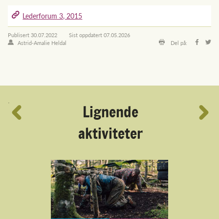
Lederforum 3, 2015
Publisert
30.07.2022
Sist oppdatert
07.05.2026
Astrid-Amalie Heldal
Del på:
´
Lignende
aktiviteter