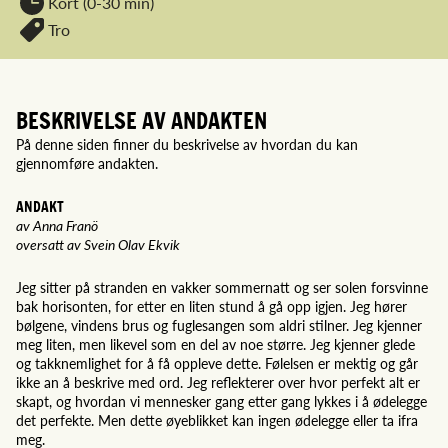
Kort (0-30 min)
Tro
BESKRIVELSE AV ANDAKTEN
På denne siden finner du beskrivelse av hvordan du kan
gjennomføre andakten.
ANDAKT
av Anna Franö
oversatt av Svein Olav Ekvik
Jeg sitter på stranden en vakker sommernatt og ser solen forsvinne
bak horisonten, for etter en liten stund å gå opp igjen. Jeg hører
bølgene, vindens brus og fuglesangen som aldri stilner. Jeg kjenner
meg liten, men likevel som en del av noe større. Jeg kjenner glede
og takknemlighet for å få oppleve dette. Følelsen er mektig og går
ikke an å beskrive med ord. Jeg reflekterer over hvor perfekt alt er
skapt, og hvordan vi mennesker gang etter gang lykkes i å ødelegge
det perfekte. Men dette øyeblikket kan ingen ødelegge eller ta ifra
meg.