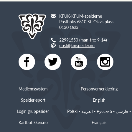
KFUK-KFUM-speiderne
Postboks 6810 St. Olavs plass
0130 Oslo
22991550 (man-fre: 9-14)
post@kmspeider.no
Medlemssystem
Personvernerklæring
Speider-sport
English
Login gruppesider
Polski - العربية - Русский - فارسی -
Kartbutikken.no
Français