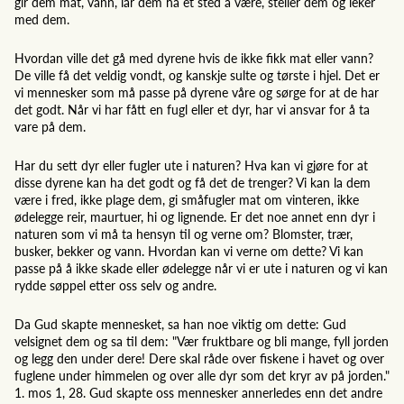
gir dem mat, vann, lar dem ha et sted å være, steller dem og leker
med dem.
Hvordan ville det gå med dyrene hvis de ikke fikk mat eller vann?
De ville få det veldig vondt, og kanskje sulte og tørste i hjel. Det er
vi mennesker som må passe på dyrene våre og sørge for at de har
det godt. Når vi har fått en fugl eller et dyr, har vi ansvar for å ta
vare på dem.
Har du sett dyr eller fugler ute i naturen? Hva kan vi gjøre for at
disse dyrene kan ha det godt og få det de trenger? Vi kan la dem
være i fred, ikke plage dem, gi småfugler mat om vinteren, ikke
ødelegge reir, maurtuer, hi og lignende. Er det noe annet enn dyr i
naturen som vi må ta hensyn til og verne om? Blomster, trær,
busker, bekker og vann. Hvordan kan vi verne om dette? Vi kan
passe på å ikke skade eller ødelegge når vi er ute i naturen og vi kan
rydde søppel etter oss selv og andre.
Da Gud skapte mennesket, sa han noe viktig om dette: Gud
velsignet dem og sa til dem: "Vær fruktbare og bli mange, fyll jorden
og legg den under dere! Dere skal råde over fiskene i havet og over
fuglene under himmelen og over alle dyr som det kryr av på jorden."
1. mos 1, 28. Gud skapte oss mennesker annerledes enn det andre