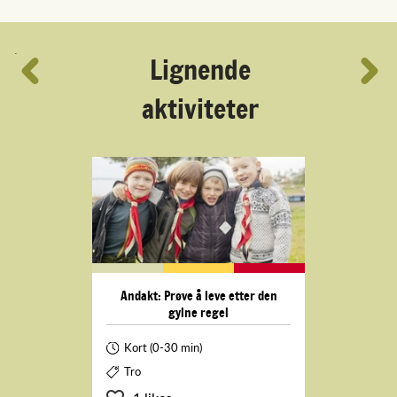
´
Lignende
aktiviteter
Andakt: Prøve å leve etter den
gylne regel
Kort (0-30 min)
Tro