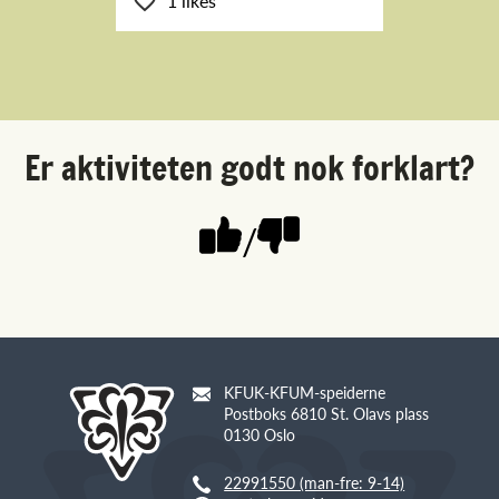
1 likes
Er aktiviteten godt nok forklart?
/
KFUK-KFUM-speiderne
Postboks 6810 St. Olavs plass
0130 Oslo
22991550 (man-fre: 9-14)