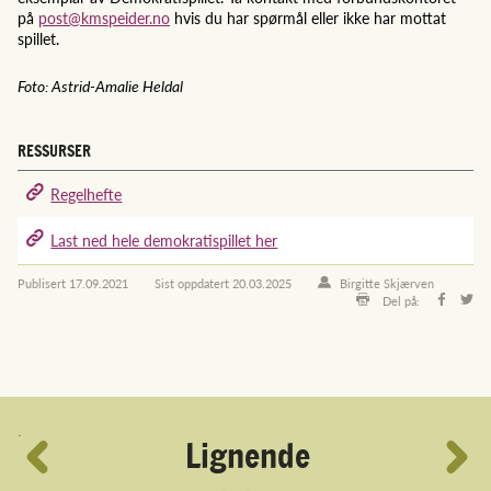
på
post@kmspeider.no
hvis du har spørmål eller ikke har mottat
spillet.
Foto: Astrid-Amalie Heldal
RESSURSER
Regelhefte
Last ned hele demokratispillet her
Publisert
17.09.2021
Sist oppdatert
20.03.2025
Birgitte Skjærven
Del på:
´
Lignende