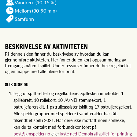
Vandrere
(10-15 år)
Mellom (30-90 min)
Samfunn
BESKRIVELSE AV AKTIVITETEN
På denne siden finner du beskrivelse av hvordan du kan
gjennomføre aktivteten. Her finner du en kort oppsummering av
fremgangsmåten i spillet. Under ressurser finner du hele regelheftet
og en mappe med alle filene for print.
SLIK GJØR DU
Legg ut spillbrettet og regelkortene. Spillesken inneholder 1
spillebrett, 10 rollekort, 10 JA/NEI stemmekort, 1
patruljeførerskilt, 1 patruljeassistentskilt og 17 patruljeregelkort.
Alle speidergrupper med speidere i vandreralder har fått
tilsendt et spill i 2021. Har dere ikke mottatt noen spilleske,
kan du ta kontakt med forbundskontoret på
post@kmspeider.no
eller
laste ned Demokratispillet for printing