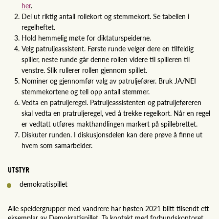
her
.
Del ut riktig antall rollekort og stemmekort. Se tabellen i
regelheftet.
Hold hemmelig møte for diktaturspeiderne.
Velg patruljeassistent. Første runde velger dere en tilfeldig
spiller, neste runde går denne rollen videre til spilleren til
venstre. Slik rullerer rollen gjennom spillet.
Nominer og gjennomfør valg av patruljefører. Bruk JA/NEI
stemmekortene og tell opp antall stemmer.
Vedta en patruljeregel. Patruljeassistenten og patruljeføreren
skal vedta en pratruljeregel, ved å trekke regelkort. Når en regel
er vedtatt utføres makthandlingen markert på spillebrettet.
Diskuter runden. I diskusjonsdelen kan dere prøve å finne ut
hvem som samarbeider.
UTSTYR
demokratispillet
Alle speidergrupper med vandrere har høsten 2021 blitt tilsendt ett
eksemplar av Demokratispillet. Ta kontakt med forbundskontoret