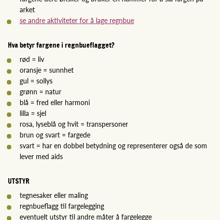
arket
se andre aktiviteter for å lage regnbue
Hva betyr fargene i regnbueflagget?
rød = liv
oransje = sunnhet
gul = sollys
grønn = natur
blå = fred eller harmoni
lilla = sjel
rosa, lyseblå og hvit = transpersoner
brun og svart = fargede
svart = har en dobbel betydning og representerer også de som
lever med aids
UTSTYR
tegnesaker eller maling
regnbueflagg til fargelegging
eventuelt utstyr til andre måter å fargelegge