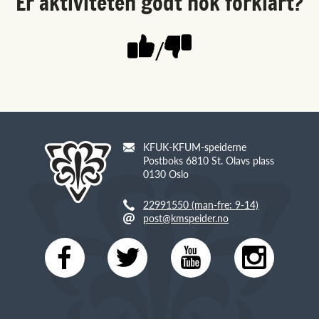
Er aktiviteten godt nok forklart?
/
KFUK-KFUM-speiderne
Postboks 6810 St. Olavs plass
0130 Oslo
22991550 (man-fre: 9-14)
post@kmspeider.no