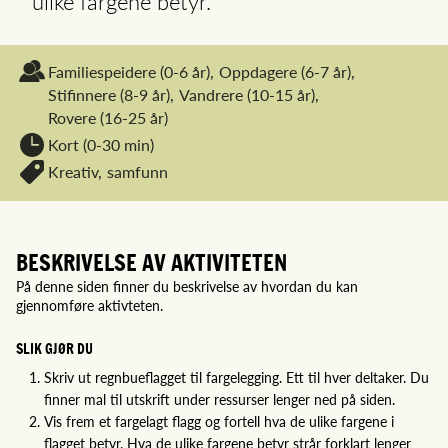
ulike fargene betyr.
Familiespeidere
(0-6 år),
Oppdagere
(6-7 år),
Stifinnere
(8-9 år),
Vandrere
(10-15 år),
Rovere
(16-25 år)
Kort (0-30 min)
Kreativ,
samfunn
BESKRIVELSE AV AKTIVITETEN
På denne siden finner du beskrivelse av hvordan du kan
gjennomføre aktivteten.
SLIK GJØR DU
Skriv ut regnbueflagget til fargelegging. Ett til hver deltaker. Du
finner mal til utskrift under ressurser lenger ned på siden.
Vis frem et fargelagt flagg og fortell hva de ulike fargene i
flagget betyr. Hva de ulike fargene betyr strår forklart lenger