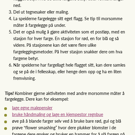
ned.
Del ut tegnesaker eller maling.
La speiderne fargelegge sitt eget flagg. Se tip til morsomme
måter å fargelegge på under.
Det er også mulig å gjøre aktiviteten som et postløp, med en
stasjon for hver farge. En stasjon for rød, en for blå og så
videre. På stasjonene kan det være flere ulike
fargeleggingsmetoder. På hver stasjon snakker dere om hva
fargene betyr.
Når speiderne har fargellagt hele flagget sitt, kan dere samles
og se på de i fellesskap, eller henge dem opp og ha en liten
fremvisning.
Tips!
Kombiner gjerne aktiviteten med andre morsomme måter å
fargelegge. Dere kan for eksempel:
lage egne malepensler
bruke håndmaling og lage en kjempestor regnbue
øve på å blande farger selv ved å bruke bare rød, gul og blå
prøve “flower smashing” hvor dere plukker blomster i de
fargene dere ønsker og bruker en hammer for å slå fargen på