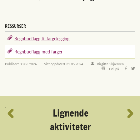
RESSURSER
Regnbueflagg til fargelegging
Regnbueflagg med farger
Publisert
03.06.2024
Sist oppdatert
31.05.2024
Birgitte Skjærven
Del på:
´
Lignende
aktiviteter