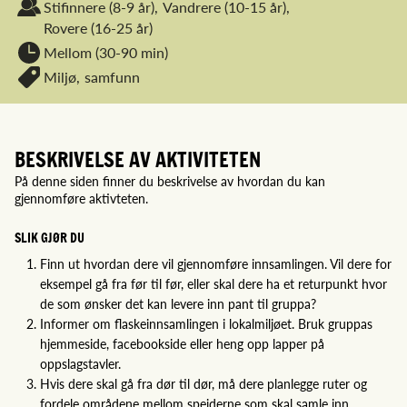
Stifinnere
(8-9 år),
Vandrere
(10-15 år),
Rovere
(16-25 år)
Mellom (30-90 min)
Miljø,
samfunn
BESKRIVELSE AV AKTIVITETEN
På denne siden finner du beskrivelse av hvordan du kan
gjennomføre aktivteten.
SLIK GJØR DU
Finn ut hvordan dere vil gjennomføre innsamlingen. Vil dere for
eksempel gå fra før til før, eller skal dere ha et returpunkt hvor
de som ønsker det kan levere inn pant til gruppa?
Informer om flaskeinnsamlingen i lokalmiljøet. Bruk gruppas
hjemmeside, facebookside eller heng opp lapper på
oppslagstavler.
Hvis dere skal gå fra dør til dør, må dere planlegge ruter og
fordele områdene mellom speiderne som skal samle inn