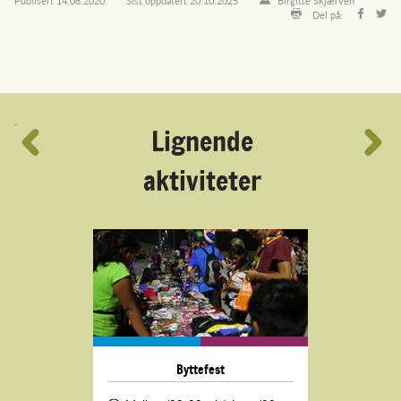
Del på:
´
Lignende
aktiviteter
Byttefest