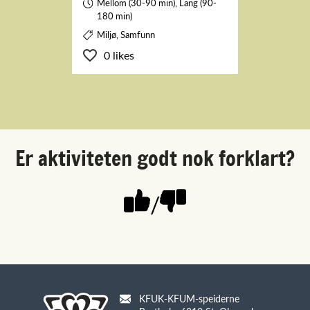
Mellom (30-90 min), Lang (90-
180 min)
Miljø, Samfunn
0 likes
Er aktiviteten godt nok forklart?
/
KFUK-KFUM-speiderne