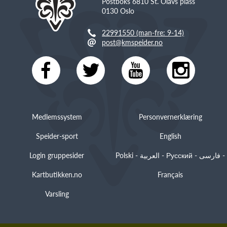
Postboks 6810 St. Olavs plass
0130 Oslo
22991550 (man-fre: 9-14)
post@kmspeider.no
Medlemssystem
Personvernerklæring
Speider-sport
English
Login gruppesider
Polski - العربية - Русский - فارسی -
Kartbutikken.no
Français
Varsling