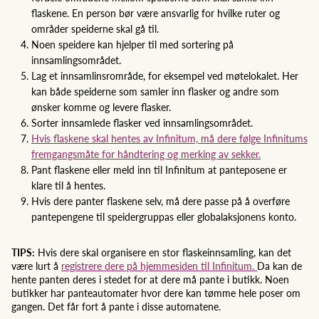
flaskene. En person bør være ansvarlig for hvilke ruter og
områder speiderne skal gå til.
Noen speidere kan hjelper til med sortering på
innsamlingsområdet.
Lag et innsamlinsrområde, for eksempel ved møtelokalet. Her
kan både speiderne som samler inn flasker og andre som
ønsker komme og levere flasker.
Sorter innsamlede flasker ved innsamlingsområdet.
Hvis flaskene skal hentes av Infinitum, må dere følge Infinitums
fremgangsmåte for håndtering og merking av sekker.
Pant flaskene eller meld inn til Infinitum at panteposene er
klare til å hentes.
Hvis dere panter flaskene selv, må dere passe på å overføre
pantepengene til speidergruppas eller globalaksjonens konto.
TIPS:
Hvis dere skal organisere en stor flaskeinnsamling, kan det
være lurt å
registrere dere på hjemmesiden til Infinitum.
Da kan de
hente panten deres i stedet for at dere må pante i butikk. Noen
butikker har panteautomater hvor dere kan tømme hele poser om
gangen. Det får fort å pante i disse automatene.