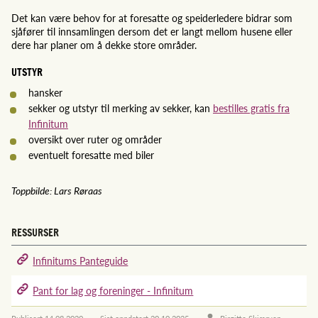
Det kan være behov for at foresatte og speiderledere bidrar som
sjåfører til innsamlingen dersom det er langt mellom husene eller
dere har planer om å dekke store områder.
UTSTYR
hansker
sekker og utstyr til merking av sekker, kan
bestilles gratis fra
Infinitum
oversikt over ruter og områder
eventuelt foresatte med biler
Toppbilde: Lars Røraas
RESSURSER
Infinitums Panteguide
Pant for lag og foreninger - Infinitum
Publisert
14.08.2020
Sist oppdatert
20.10.2025
Birgitte Skjærven