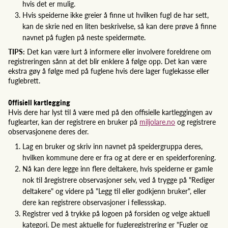
hvis det er mulig.
Hvis speiderne ikke greier å finne ut hvilken fugl de har sett,
kan de skrie ned en liten beskrivelse, så kan dere prøve å finne
navnet på fuglen på neste speidermøte.
TIPS:
Det kan være lurt å informere eller involvere foreldrene om
registreringen sånn at det blir enklere å følge opp. Det kan være
ekstra gøy å følge med på fuglene hvis dere lager fuglekasse eller
fuglebrett.
Offisiell kartlegging
Hvis dere har lyst til å være med på den offisielle kartleggingen av
fuglearter, kan der registrere en bruker på
miljolare.no
og registrere
observasjonene deres der.
Lag en bruker og skriv inn navnet på speidergruppa deres,
hvilken kommune dere er fra og at dere er en speiderforening.
Nå kan dere legge inn flere deltakere, hvis speiderne er gamle
nok til åregistrere observasjoner selv, ved å trygge på "Rediger
deltakere" og videre på "Legg til eller godkjenn bruker", eller
dere kan registrere observasjoner i fellessskap.
Registrer ved å trykke på logoen på forsiden og velge aktuell
kategori. De mest aktuelle for fugleregistrering er "Fugler og