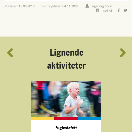
Publisert
15.06.2018
Sist oppdatert
04.11.2022
Ingeborg Steel
Del på:
´
Lignende
aktiviteter
Fuglestafett