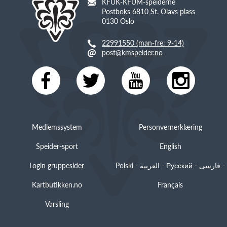
KFUK-KFUM-speiderne
Postboks 6810 St. Olavs plass
0130 Oslo
22991550 (man-fre: 9-14)
post@kmspeider.no
Medlemssystem
Personvernerklæring
Speider-sport
English
Login gruppesider
Polski - العربية - Русский - فارسی -
Kartbutikken.no
Français
Varsling