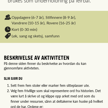
brukes som underholdning på leirbål.
Oppdagere
(6-7 år),
Stifinnere
(8-9 år),
Vandrere
(10-15 år),
Rovere
(16-25 år)
Kort (0-30 min)
Lek,
sang og sketsj,
samfunn
BESKRIVELSE AV AKTIVITETEN
På denne siden finner du beskrivelse av hvordan du kan
gjennomføre aktivteten.
SLIK GJØR DU
Sett frem fem stoler eller marker fem sitteplasser ute.
Velg fem frivillige som skal representere ord fra historien. Det
være lurt å skrive ut og klippe opp arket med ord som du
finner under ressurser, sånn at deltakerne kan huske på hvilket
ord de har. Ordene er: