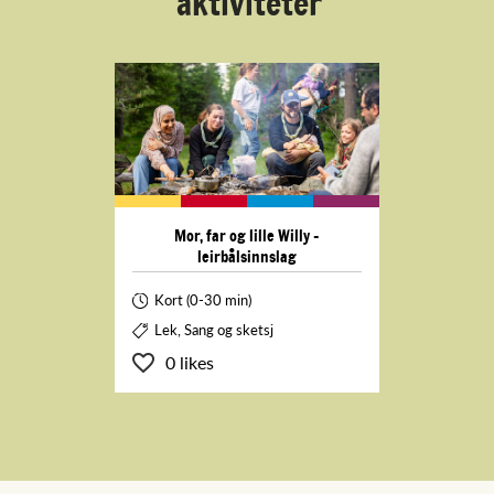
aktiviteter
Mor, far og lille Willy -
leirbålsinnslag
Kort (0-30 min)
Lek, Sang og sketsj
0 likes