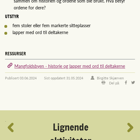
sammen om historien og ordene som ble brukt. Hva betyr
ordene for dere?
UTSTYR
fem stoler eller fem markerte sitteplasser
lapper med ord til deltakerne
RESSURSER
Mangfoldsbyen - historie og lapper med ord til deltakerne
Publisert
03.06.2024
Sist oppdatert
31.05.2024
Birgitte Skjærven
Del på:
´
Lignende