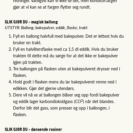
retninger. Vanligvis kan vi ikke se det, men konditorfargen
gjør at vi kan se at fargen flytter seg rundt.
SLIK GJØR DU - magisk ballong
UTSTYR: Ballong, bakepulver, eddik, flaske, trakt
Fyll en ballong halvfull med bakepulver. Det er lettest hvis du
bruker en trakt.
Fyll en halvlitersflaske med ca 1,5 dl eddik. Hvis du bruker
trakten til dette må du sørge for at det ikke er bakepulver
igjen på trakten.
Tre ballongen på flasken uten at bakepulveret drysser ned i
flasken.
Hold godt i flasken mens du lar bakepulveret renne ned i
edikken. Gjør det gjerne utendørs.
Dere vil nå se at ballongen blåser seg opp fordi bakepulver
2
og eddik lager karbondioksidgass (CO
) når det blandes.
Derfor blir det gass, som presser eg opp i ballongen, i
flasken.
SLIK GJØR DU - dansende rosiner