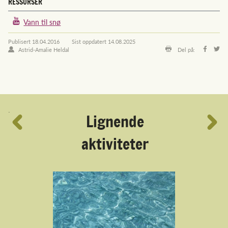
RESSURSER
Vann til snø
Publisert
18.04.2016
Sist oppdatert
14.08.2025
Astrid-Amalie Heldal
Del på:
´
Lignende
aktiviteter