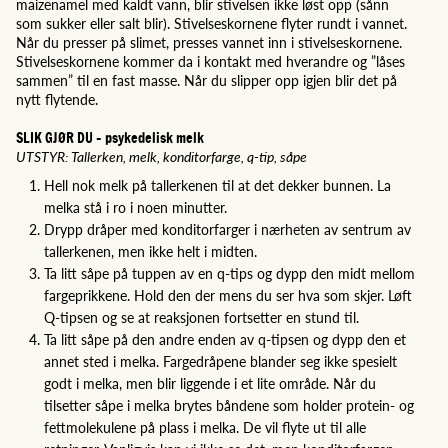
maizenamel med kaldt vann, blir stivelsen ikke løst opp (sånn
som sukker eller salt blir). Stivelseskornene flyter rundt i vannet.
Når du presser på slimet, presses vannet inn i stivelseskornene.
Stivelseskornene kommer da i kontakt med hverandre og ”låses
sammen” til en fast masse. Når du slipper opp igjen blir det på
nytt flytende.
SLIK GJØR DU - psykedelisk melk
UTSTYR: Tallerken, melk, konditorfarge, q-tip, såpe
Hell nok melk på tallerkenen til at det dekker bunnen. La
melka stå i ro i noen minutter.
Drypp dråper med konditorfarger i nærheten av sentrum av
tallerkenen, men ikke helt i midten.
Ta litt såpe på tuppen av en q-tips og dypp den midt mellom
fargeprikkene. Hold den der mens du ser hva som skjer. Løft
Q-tipsen og se at reaksjonen fortsetter en stund til.
Ta litt såpe på den andre enden av q-tipsen og dypp den et
annet sted i melka. Fargedråpene blander seg ikke spesielt
godt i melka, men blir liggende i et lite område. Når du
tilsetter såpe i melka brytes båndene som holder protein- og
fettmolekulene på plass i melka. De vil flyte ut til alle