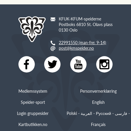
KFUK-KFUM-speiderne
Postboks 6810 St. Olavs plass
0130 Oslo
22991550 (man-fre: 9-14)
post@kmspeider.no
Medlemssystem
Personvernerklæring
Speider-sport
English
Login gruppesider
Polski - العربية - Русский - فارسی -
Kartbutikken.no
Français