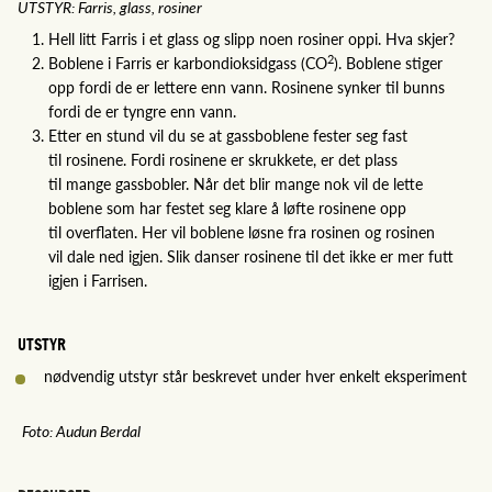
UTSTYR: Farris, glass, rosiner
Hell litt Farris i et glass og slipp noen rosiner oppi. Hva skjer?
2
Boblene i Farris er karbondioksidgass (CO
). Boblene stiger
opp fordi de er lettere enn vann. Rosinene synker til bunns
fordi de er tyngre enn vann.
Etter en stund vil du se at gassboblene fester seg fast
til rosinene. Fordi rosinene er skrukkete, er det plass
til mange gassbobler. Når det blir mange nok vil de lette
boblene som har festet seg klare å løfte rosinene opp
til overflaten. Her vil boblene løsne fra rosinen og rosinen
vil dale ned igjen. Slik danser rosinene til det ikke er mer futt
igjen i Farrisen.
UTSTYR
nødvendig utstyr står beskrevet under hver enkelt eksperiment
Foto: Audun Berdal