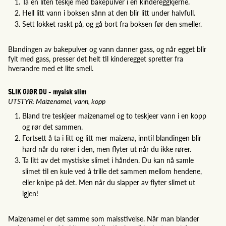
Ta en liten teskje med bakepulver i en kindereggkjerne.
Hell litt vann i boksen sånn at den blir litt under halvfull.
Sett lokket raskt på, og gå bort fra boksen før den smeller.​​​​​​
Blandingen av bakepulver og vann danner gass, og når egget blir
fylt med gass, presser det helt til kinderegget spretter fra
hverandre med et lite smell.
SLIK GJØR DU - mysisk slim
UTSTYR: Maizenamel, vann, kopp
Bland tre teskjeer maizenamel og to teskjeer vann i en kopp
og rør det sammen.
Fortsett å ta i litt og litt mer maizena, inntil blandingen blir
hard når du rører i den, men flyter ut når du ikke rører.
Ta litt av det mystiske slimet i hånden. Du kan nå samle
slimet til en kule ved å trille det sammen mellom hendene,
eller knipe på det. Men når du slapper av flyter slimet ut
igjen!
Maizenamel er det samme som mais­stivelse. Når man blander