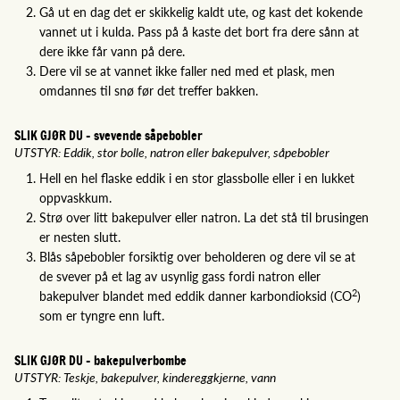
Gå ut en dag det er skikkelig kaldt ute, og kast det kokende
vannet ut i kulda. Pass på å kaste det bort fra dere sånn at
dere ikke får vann på dere.
Dere vil se at vannet ikke faller ned med et plask, men
omdannes til snø før det treffer bakken.
SLIK GJØR DU - svevende såpebobler
UTSTYR: Eddik, stor bolle, natron eller bakepulver, såpebobler
Hell en hel flaske eddik i en stor glassbolle eller i en lukket
oppvaskkum.
Strø over litt bakepulver eller natron. La det stå til brusingen
er nesten slutt.
Blås såpebobler forsiktig over beholderen og dere vil se at
de svever på et lag av usynlig gass fordi natron eller
2
bakepulver blandet med eddik danner karbondioksid (CO
)
som er tyngre enn luft.
SLIK GJØR DU - bakepulverbombe
UTSTYR: Teskje, bakepulver, kindereggkjerne, vann