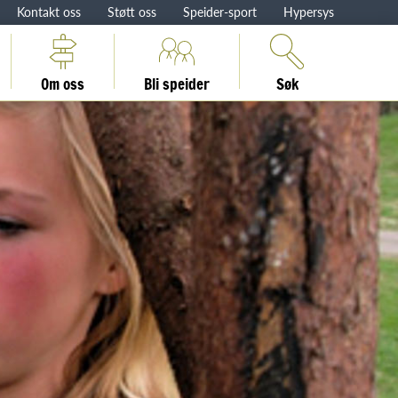
Kontakt oss
Støtt oss
Speider-sport
Hypersys
Om oss
Bli speider
Søk