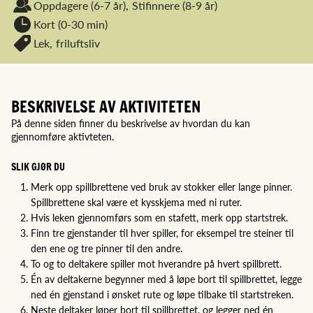
Oppdagere
(6-7 år),
Stifinnere
(8-9 år)
Kort (0-30 min)
Lek,
friluftsliv
BESKRIVELSE AV AKTIVITETEN
På denne siden finner du beskrivelse av hvordan du kan
gjennomføre aktivteten.
SLIK GJØR DU
Merk opp spillbrettene ved bruk av stokker eller lange pinner.
Spillbrettene skal være et kysskjema med ni ruter.
Hvis leken gjennomførs som en stafett, merk opp startstrek.
Finn tre gjenstander til hver spiller, for eksempel tre steiner til
den ene og tre pinner til den andre.
To og to deltakere spiller mot hverandre på hvert spillbrett.
Én av deltakerne begynner med å løpe bort til spillbrettet, legge
ned én gjenstand i ønsket rute og løpe tilbake til startstreken.
Neste deltaker løper bort til spillbrettet, og legger ned én