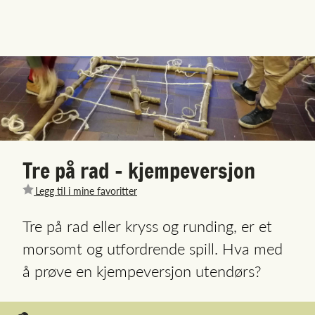
Tre på rad - kjempeversjon
Legg til i mine favoritter
Tre på rad eller kryss og runding, er et
morsomt og utfordrende spill. Hva med
å prøve en kjempeversjon utendørs?