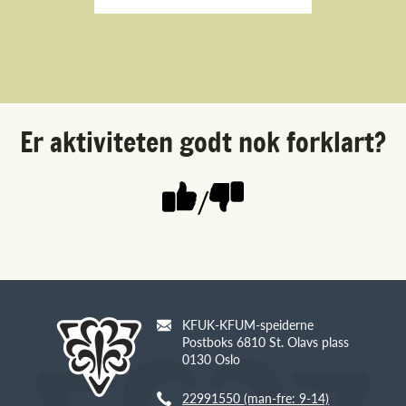
Er aktiviteten godt nok forklart?
/
KFUK-KFUM-speiderne
Postboks 6810 St. Olavs plass
0130 Oslo
22991550 (man-fre: 9-14)