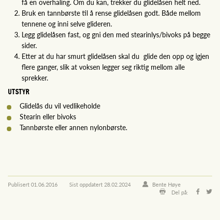
få en overhaling. Om du kan, trekker du glidelåsen helt ned.
Bruk en tannbørste til å rense glidelåsen godt. Både mellom
tennene og inni selve glideren.
Legg glidelåsen fast, og gni den med stearinlys/bivoks på begge
sider.
Etter at du har smurt glidelåsen skal du glide den opp og igjen
flere ganger, slik at voksen legger seg riktig mellom alle
sprekker.
UTSTYR
Glidelås du vil vedlikeholde
Stearin eller bivoks
Tannbørste eller annen nylonbørste.
Publisert
01.06.2016
Sist oppdatert
28.02.2024
Bente Høye
Del på: