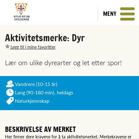
MENY
Aktivitetsmerke: Dyr
Legg til i mine favoritter
Lær om ulike dyrearter og let etter spor!
Vandrere
(10-15 år)
Lang (90-180 min),
heldags
Naturkjennskap
BESKRIVELSE AV MERKET
Her finner dere kravene for å ta aktivitetsmerket. Merkekravene er