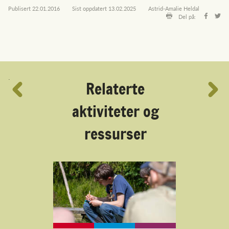
Publisert
22.01.2016
Sist oppdatert
13.02.2025
Astrid-Amalie Heldal
Del på:
´
Relaterte
aktiviteter og
ressurser