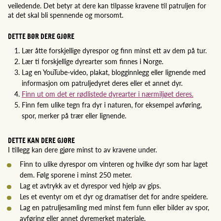
veiledende. Det betyr at dere kan tilpasse kravene til patruljen for
at det skal bli spennende og morsomt.
DETTE BØR DERE GJØRE
Lær åtte forskjellige dyrespor og finn minst ett av dem på tur.
Lær ti forskjellige dyrearter som finnes i Norge.
Lag en YouTube-video, plakat, blogginnlegg eller lignende med
informasjon om patruljedyret deres eller et annet dyr.
Finn ut om det er rødlistede dyrearter i nærmiljøet deres.
Finn fem ulike tegn fra dyr i naturen, for eksempel avføring,
spor, merker på trær eller lignende.
DETTE KAN DERE GJØRE
I tillegg kan dere gjøre minst to av kravene under.
Finn to ulike dyrespor om vinteren og hvilke dyr som har laget
dem. Følg sporene i minst 250 meter.
Lag et avtrykk av et dyrespor ved hjelp av gips.
Les et eventyr om et dyr og dramatiser det for andre speidere.
Lag en patruljesamling med minst fem funn eller bilder av spor,
avføring eller annet dyremerket materiale.