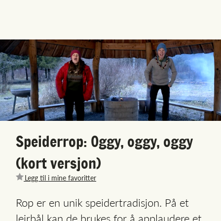
Speiderrop: Oggy, oggy, oggy
(kort versjon)
Legg til i mine favoritter
Rop er en unik speidertradisjon. På et
leirbål kan de brukes for å applaudere et