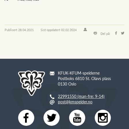
Publisert
28.04.2021
Sist oppdatert
02.02.2024
Del på:
KFUK-KFUM-speiderne
Postboks 6810 St. Olavs plass
0130 Oslo
22991550 (man-fre: 9-14)
post@kmspeider.no