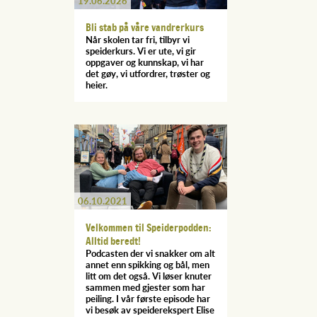
19.06.2026
Bli stab på våre vandrerkurs
Når skolen tar fri, tilbyr vi
speiderkurs. Vi er ute, vi gir
oppgaver og kunnskap, vi har
det gøy, vi utfordrer, trøster og
heier.
06.10.2021
Velkommen til Speiderpodden:
Alltid beredt!
Podcasten der vi snakker om alt
annet enn spikking og bål, men
litt om det også. Vi løser knuter
sammen med gjester som har
peiling. I vår første episode har
vi besøk av speiderekspert Elise