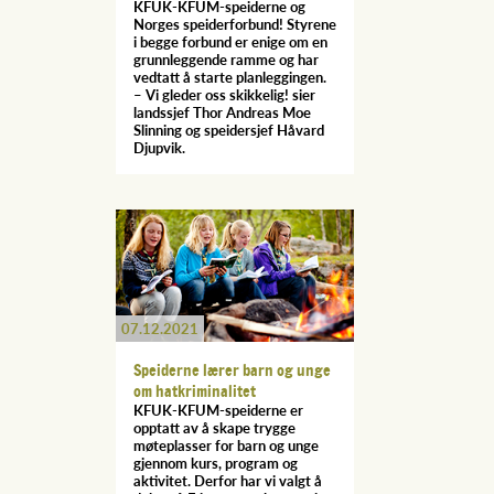
KFUK-KFUM-speiderne og
Norges speiderforbund! Styrene
i begge forbund er enige om en
grunnleggende ramme og har
vedtatt å starte planleggingen.
– Vi gleder oss skikkelig! sier
landssjef Thor Andreas Moe
Slinning og speidersjef Håvard
Djupvik.
07.12.2021
Speiderne lærer barn og unge
om hatkriminalitet
KFUK-KFUM-speiderne er
opptatt av å skape trygge
møteplasser for barn og unge
gjennom kurs, program og
aktivitet. Derfor har vi valgt å