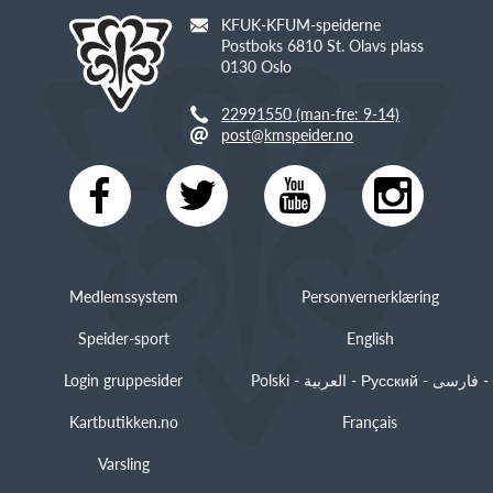
KFUK-KFUM-speiderne
Postboks 6810 St. Olavs plass
0130 Oslo
22991550 (man-fre: 9-14)
post@kmspeider.no
Medlemssystem
Personvernerklæring
Speider-sport
English
Login gruppesider
Polski - العربية - Русский - فارسی -
Kartbutikken.no
Français
Varsling