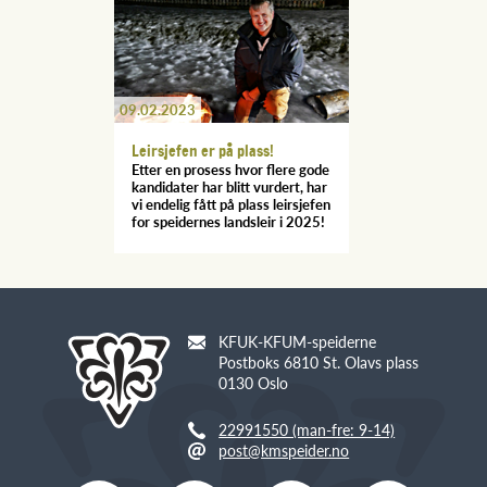
09.02.2023
Leirsjefen er på plass!
Etter en prosess hvor flere gode
kandidater har blitt vurdert, har
vi endelig fått på plass leirsjefen
for speidernes landsleir i 2025!
KFUK-KFUM-speiderne
Postboks 6810 St. Olavs plass
0130 Oslo
22991550 (man-fre: 9-14)
post@kmspeider.no