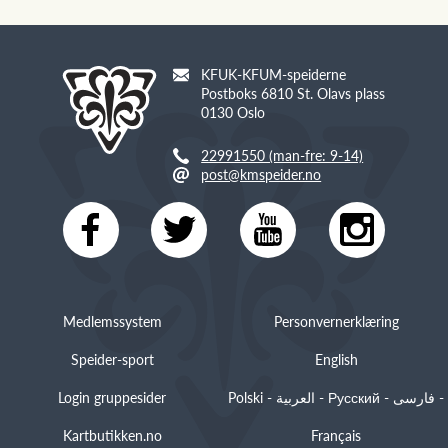
KFUK-KFUM-speiderne
Postboks 6810 St. Olavs plass
0130 Oslo
22991550 (man-fre: 9-14)
post@kmspeider.no
Medlemssystem
Personvernerklæring
Speider-sport
English
Login gruppesider
Polski - العربية - Русский - فارسی -
Kartbutikken.no
Français