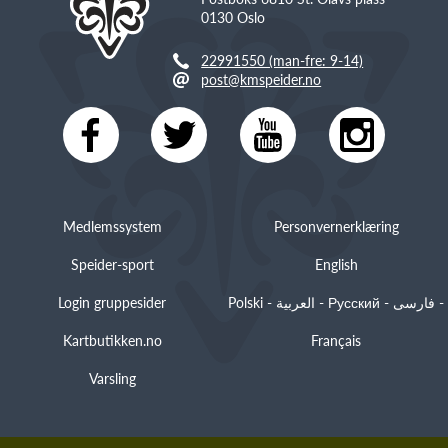
0130 Oslo
22991550 (man-fre: 9-14)
post@kmspeider.no
Medlemssystem
Personvernerklæring
Speider-sport
English
Login gruppesider
Polski - العربية - Русский - فارسی -
Kartbutikken.no
Français
Varsling