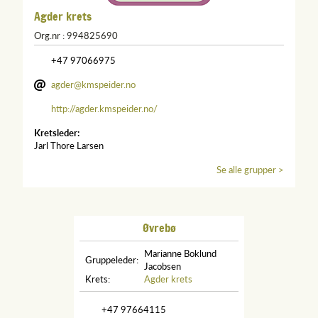
Agder krets
Org.nr : 994825690
+47 97066975
agder@kmspeider.no
http://agder.kmspeider.no/
Kretsleder:
Jarl Thore Larsen
Se alle grupper >
Øvrebø
Marianne Boklund
Gruppeleder:
Jacobsen
Krets:
Agder krets
+47 97664115