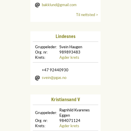
bakklund@gmail.com
Til nettsted >
Lindesnes
Gruppeleder:
Svein Haugen
Org. nr:
989893483
Krets:
Agder krets
+47 92440930
svein@pgas.no
Kristiansand V
Ragnhild Kvarenes
Gruppeleder:
Eggen
Org. nr:
984071124
Krets:
Agder krets