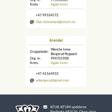
Krets:
Agder krets
+47 99334572
Olav.skinnarland@istorm.no
Arendal
Wenche Irene
Gruppeleder:
Bergerud Nygaard
Org. nr:
994701908
Krets:
Agder krets
+47 41564933
wibergerud@gmail.com
KFUK-KFUM-speiderne
Postboks 6810 St. Olavs plass