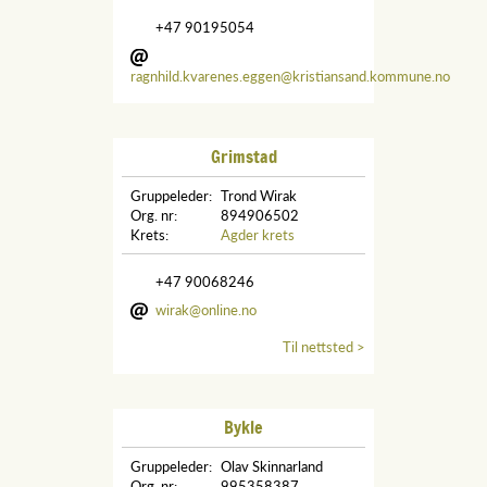
+47 90195054
ragnhild.kvarenes.eggen@kristiansand.kommune.no
Grimstad
Gruppeleder:
Trond Wirak
Org. nr:
894906502
Krets:
Agder krets
+47 90068246
wirak@online.no
Til nettsted >
Bykle
Gruppeleder:
Olav Skinnarland
Org. nr:
995358387