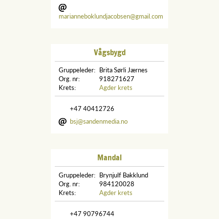
marianneboklundjacobsen@gmail.com
Vågsbygd
Gruppeleder:
Brita Sørli Jærnes
Org. nr:
918271627
Krets:
Agder krets
+47 40412726
bsj@sandenmedia.no
Mandal
Gruppeleder:
Brynjulf Bakklund
Org. nr:
984120028
Krets:
Agder krets
+47 90796744