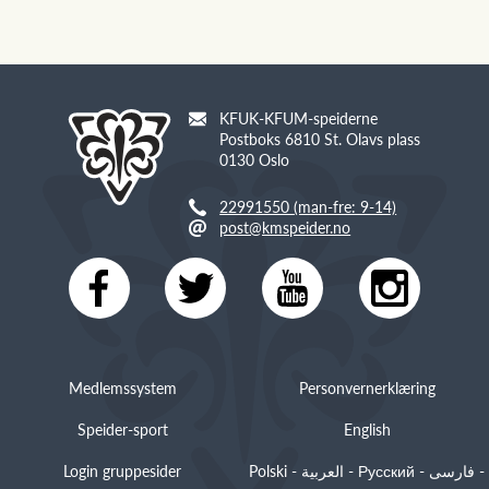
KFUK-KFUM-speiderne
Postboks 6810 St. Olavs plass
0130 Oslo
22991550 (man-fre: 9-14)
post@kmspeider.no
Medlemssystem
Personvernerklæring
Speider-sport
English
Login gruppesider
Polski - العربية - Русский - فارسی -