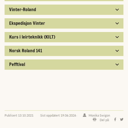
Vinter-Roland
Ekspedisjon Vinter
Kurs i leirteknikk (KILT)
Norsk Roland 141
Pefftival
Publisert
13.10.2021
Sist oppdatert
19.06.2026
Monika Swigon
Del på: