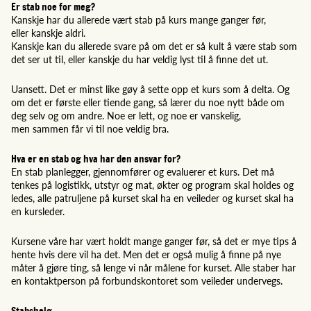
Er stab noe for meg?
Kanskje har du allerede vært stab på kurs mange ganger før,
eller kanskje aldri.
Kanskje kan du allerede svare på om det er så kult å være stab som
det ser ut til, eller kanskje du har veldig lyst til å finne det ut.
Uansett. Det er minst like gøy å sette opp et kurs som å delta. Og
om det er første eller tiende gang, så lærer du noe nytt både om
deg selv og om andre. Noe er lett, og noe er vanskelig,
men sammen får vi til noe veldig bra.
Hva er en stab og hva har den ansvar for?
En stab planlegger, gjennomfører og evaluerer et kurs. Det må
tenkes på logistikk, utstyr og mat, økter og program skal holdes og
ledes, alle patruljene på kurset skal ha en veileder og kurset skal ha
en kursleder.
Kursene våre har vært holdt mange ganger før, så det er mye tips å
hente hvis dere vil ha det. Men det er også mulig å finne på nye
måter å gjøre ting, så lenge vi når målene for kurset. Alle staber har
en kontaktperson på forbundskontoret som veileder undervegs.
Stabshelg