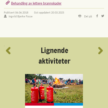
Behandling av lettere brannskader
Publisert
06.06.2018
Sist oppdatert
20.03.2025
Ingvild Bjerke Fosse
Del på:
´
Lignende
aktiviteter