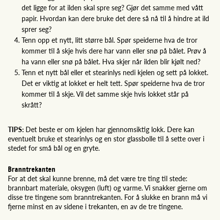
det ligge for at ilden skal spre seg? Gjør det samme med vått
papir. Hvordan kan dere bruke det dere så nå til å hindre at ild
sprer seg?
Tenn opp et nytt, litt større bål. Spør speiderne hva de tror
kommer til å skje hvis dere har vann eller snø på bålet. Prøv å
ha vann eller snø på bålet. Hva skjer når ilden blir kjølt ned?
Tenn et nytt bål eller et stearinlys nedi kjelen og sett på lokket.
Det er viktig at lokket er helt tett. Spør speiderne hva de tror
kommer til å skje. Vil det samme skje hvis lokket står på
skrått?
TIPS:
Det beste er om kjelen har gjennomsiktig lokk. Dere kan
eventuelt bruke et stearinlys og en stor glassbolle til å sette over i
stedet for små bål og en gryte.
Branntrekanten
For at det skal kunne brenne, må det være tre ting til stede:
brannbart materiale, oksygen (luft) og varme. Vi snakker gjerne om
disse tre tingene som branntrekanten. For å slukke en brann må vi
fjerne minst en av sidene i trekanten, en av de tre tingene.