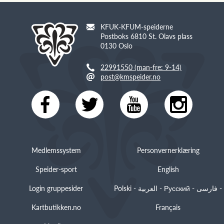
KFUK-KFUM-speiderne
Postboks 6810 St. Olavs plass
0130 Oslo
22991550 (man-fre: 9-14)
post@kmspeider.no
Medlemssystem
Personvernerklæring
Speider-sport
English
Login gruppesider
Polski - العربية - Русский - فارسی -
Kartbutikken.no
Français