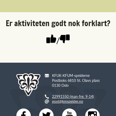
Er aktiviteten godt nok forklart?
/
KFUK-KFUM-speiderne
Postboks 6810 St. Olavs plass
0130 Oslo
22991550 (man-fre: 9-14)
post@kmspeider.no