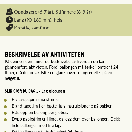
Oppdagere
(6-7 år),
Stifinnere
(8-9 år)
Lang (90-180 min),
helg
Kreativ,
samfunn
BESKRIVELSE AV AKTIVITETEN
På denne siden finner du beskrivelse av hvordan du kan
gjennomføre aktivteten. Fordi ballongen må tørke i omtrent 24
timer, må denne aktiviteten gjøres over to møter eller på en
helgetur.
SLIK GJØR DU DAG 1 – Lag globusen
Riv avispapir i små strimler.
Bland tapetlim i en bøtte, følg instruksjonene på pakken.
Blås opp en ballong per globus.
Dypp papirstrimler i limet og legg dem over ballongen. Dekk
hele ballongen med fire lag.
Sett ballongene til tørk i minst 24 timer.