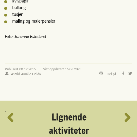
avispapir
ballong
tusjer
maling og malerpensler
Foto: Johanne Eskeland
Publisert
08.12.2015
Sist oppdatert
16.06.2025
Astrid-Amalie Heldal
Del på:
´
Lignende
aktiviteter