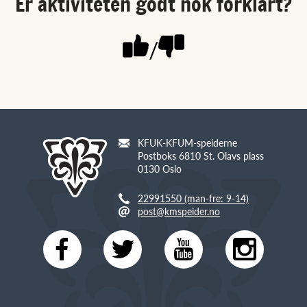
Er aktiviteten godt nok forklart?
/
KFUK-KFUM-speiderne
Postboks 6810 St. Olavs plass
0130 Oslo
22991550 (man-fre: 9-14)
post@kmspeider.no