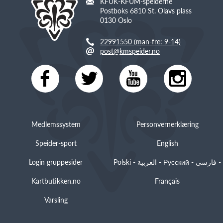
KFUK-KFUM-speiderne
Postboks 6810 St. Olavs plass
0130 Oslo
22991550 (man-fre: 9-14)
post@kmspeider.no
Medlemssystem
Personvernerklæring
Speider-sport
English
Login gruppesider
Polski - العربية - Русский - فارسی -
Kartbutikken.no
Français
Varsling