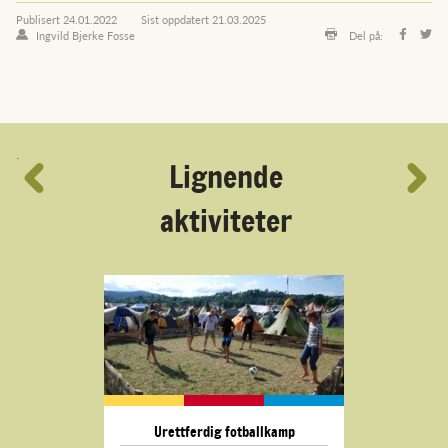
Publisert
24.01.2022
Sist oppdatert
21.03.2025
Ingvild Bjerke Fosse
Del på:
´
Lignende
aktiviteter
Urettferdig fotballkamp