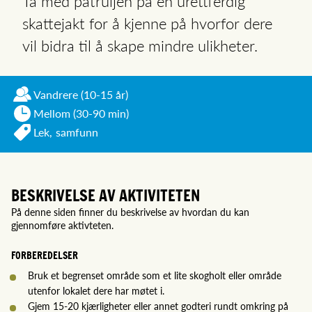
Ta med patruljen på en urettferdig
skattejakt for å kjenne på hvorfor dere
vil bidra til å skape mindre ulikheter.
Vandrere
(10-15 år)
Mellom (30-90 min)
Lek,
samfunn
BESKRIVELSE AV AKTIVITETEN
På denne siden finner du beskrivelse av hvordan du kan
gjennomføre aktivteten.
FORBEREDELSER
Bruk et begrenset område som et lite skogholt eller område
utenfor lokalet dere har møtet i.
Gjem 15-20 kjærligheter eller annet godteri rundt omkring på