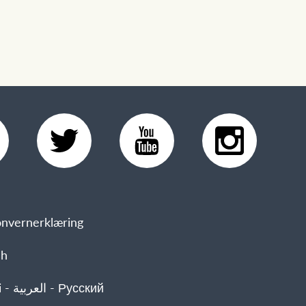
nvernerklæring
sh
 Русский