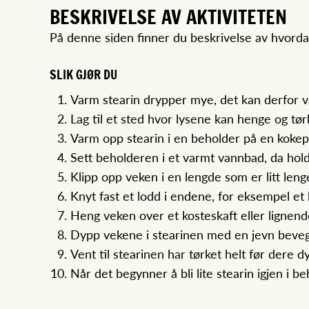
BESKRIVELSE AV AKTIVITETEN
På denne siden finner du beskrivelse av hvord
SLIK GJØR DU
Varm stearin drypper mye, det kan derfor væ
Lag til et sted hvor lysene kan henge og tø
Varm opp stearin i en beholder på en kokepl
Sett beholderen i et varmt vannbad, da hold
Klipp opp veken i en lengde som er litt leng
Knyt fast et lodd i endene, for eksempel et
Heng veken over et kosteskaft eller lignen
Dypp vekene i stearinen med en jevn beveg
Vent til stearinen har tørket helt før dere d
Når det begynner å bli lite stearin igjen i b