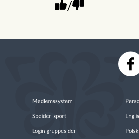
/
Medlemssystem
Perso
Speider-sport
Engli
Login gruppesider
Polski - العربية -