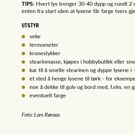
TIPS:
Hvert lys trenger 30-40 dypp og rundt 2 mi
enten fra start sånn at lysene får farge tvers gj
UTSTYR
veke
termometer
kronestykker
stearinmasse, kjøpes i hobbybutikk eller sm
kar til å smelte stearinen og dyppe lysene 
et sted å henge lysene til tørk - for eksempe
noe å dekke til gulv og bord med, f.eks. en
eventuelt farge
Foto: Lars Røraas