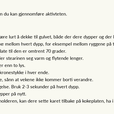
an du kan gjennomføre aktivteten.
re lurt å dekke til gulvet, både der dere dypper og der l
rke mellom hvert dypp, for eksempel mellom ryggene på to
ate til den er omtrent 70 grader.
er stearinen seg varm og flytende lenger.
er enn to lys.
 kronestykke i hver ende.
de, sånn at vekene ikke kommer borti verandre.
else. Bruk 2-3 sekunder på hvert dypp.
ypper på nytt.
eholderen, kan dere sette karet tilbake på kokeplaten, ha 