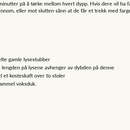
nutter på å tørke mellom hvert dypp. Hvis dere vil ha far
ennom, eller mot slutten sånn at de får et trekk med farge
elte gamle lysestubber
i - lengden på lysene avhenger av dybden på denne
l et kosteskaft over to stoler
 gammel voksduk.