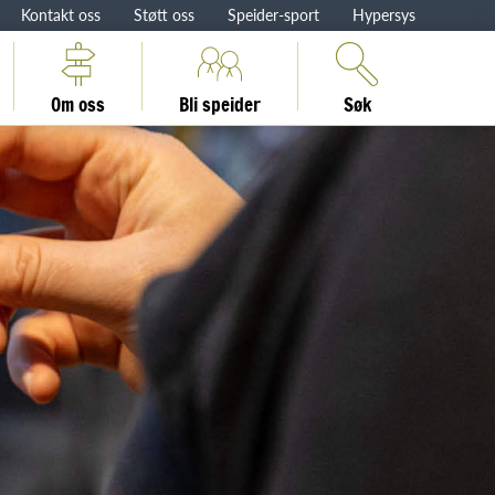
Kontakt oss
Støtt oss
Speider-sport
Hypersys
Om oss
Bli speider
Søk