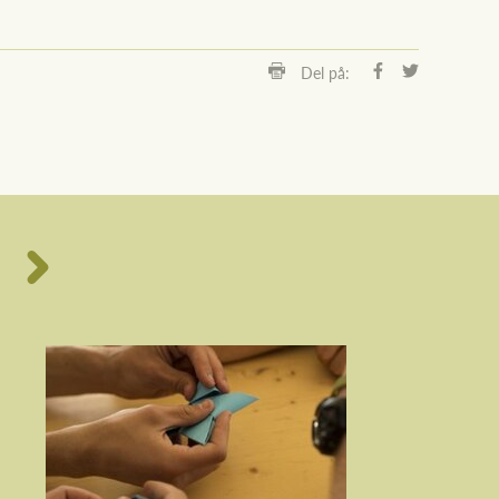
Del på: