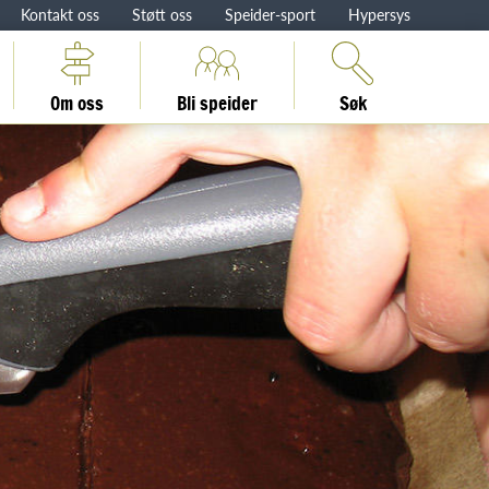
Kontakt oss
Støtt oss
Speider-sport
Hypersys
Om oss
Bli speider
Søk