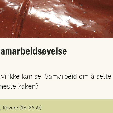
 samarbeidsøvelse
r vi ikke kan se. Samarbeid om å set
ineste kaken?
,
Rovere
(16-25 år)