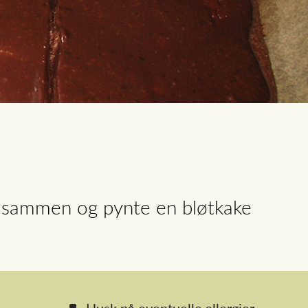
te sammen og pynte en bløtkake
Husk på eventuelle allergier