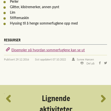
Perler
Glitter, klistremerker, annen pynt
Lim
Stiftemaskin
Hyssing til å henge sommerfuglene opp med
RESSURSER
Eksempler på hvordan sommerfuglene kan se ut
Publisert
29.12.2016
Sist oppdatert
07.10.2022
Synne Hansen
Del på:
´
Lignende
aktiviteter