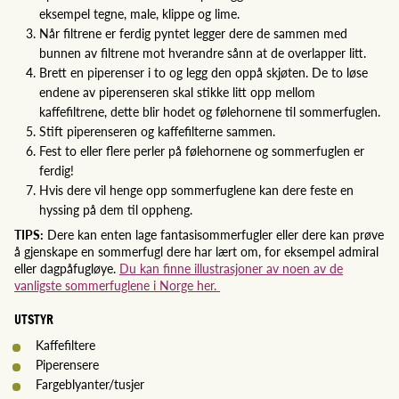
eksempel tegne, male, klippe og lime.
Når filtrene er ferdig pyntet legger dere de sammen med
bunnen av filtrene mot hverandre sånn at de overlapper litt.
Brett en piperenser i to og legg den oppå skjøten. De to løse
endene av piperenseren skal stikke litt opp mellom
kaffefiltrene, dette blir hodet og følehornene til sommerfuglen.
Stift piperenseren og kaffefilterne sammen.
Fest to eller flere perler på følehornene og sommerfuglen er
ferdig!
Hvis dere vil henge opp sommerfuglene kan dere feste en
hyssing på dem til oppheng.
TIPS:
Dere kan enten lage fantasisommerfugler eller dere kan prøve
å gjenskape en sommerfugl dere har lært om, for eksempel admiral
eller dagpåfugløye.
Du kan finne illustrasjoner av noen av de
vanligste sommerfuglene i Norge her.
UTSTYR
Kaffefiltere
Piperensere
Fargeblyanter/tusjer