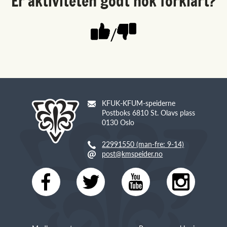
Er aktiviteten godt nok forklart?
/
KFUK-KFUM-speiderne
Postboks 6810 St. Olavs plass
0130 Oslo
22991550 (man-fre: 9-14)
post@kmspeider.no