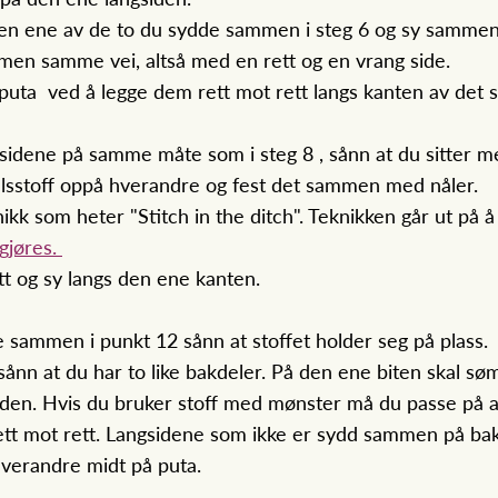
den ene av de to du sydde sammen i steg 6 og sy samme
mmen samme vei, altså med en rett og en vrang side.
 puta ved å legge dem rett mot rett langs kanten av det 
sidene på samme måte som i steg 8 , sånn at du sitter me
llsstoff oppå hverandre og fest det sammen med nåler.
kk som heter "Stitch in the ditch". Teknikken går ut på å
 gjøres.
ett og sy langs den ene kanten.
sammen i punkt 12 sånn at stoffet holder seg på plass.
nn at du har to like bakdeler. På den ene biten skal s
en. Hvis du bruker stoff med mønster må du passe på at 
ett mot rett. Langsidene som ikke er sydd sammen på baks
verandre midt på puta.