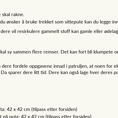
e skal rakne.
du ønsker å bruke trekket som sittepute kan du legge inn
 dere vil resirkulere gammelt stoff kan gamle eller ødela
kal sy sammen flere remser. Det kan fort bli klumpete 
an dere fordele oppgavene innad i patruljen, at noen for
 Da sparer dere litt tid. Dere kan også lage hver deres p
a: 42 x 42 cm (tilpass etter forsiden)
et på puta: 42 x 42 cm (tilpass etter forsiden)