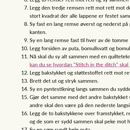
Legg den tredje remsen rett mot rett mot 
stort kvadrat der alle lappene er festet sa
Sy fast en lang remse øverst og nederst på
kanten.
Sy en lang remse fast til hver av de tomme 
Legg forsiden av puta, bomullsvatt og bomu
Nå skal du sy alt sammen med en quiltetekni
kan du se hvordan "Stitch in the ditch" skal
Legg bakstykket og støttestoffet rett mot r
Brett det ut og stryk sammen.
Sy en pyntestikning langs sømmen du sydde 
Gjør det samme med det andre bakstykket så
andre skal den være på den nederste langsid
Legg de to bakstykkene over framstykket, r
og de som er sydd sammen skal peke mot h
Sy en søm rundt hele puta.