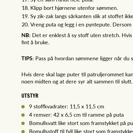
Klipp bort hjørnene utenfor sømmen.
Sy zik-zak langs sårkanten slik at stoffet ikk
Vreng puta og legg i en pyntepute. Dersom 
NB:
Det er enklest å sy stoff uten stretch. Hvis
fint å bruke.
TIPS:
Pass på hvordan sømmene ligger når du s
Hvis dere skal lage puter til patruljerommet k
noen midten og at dere syr alt sammen til slutt.
UTSTYR
9 stoffkvadrater: 11,5 x 11,5 cm
4 remser: 42 x 6,5 cm til ramme på puta
Bomullsvatt like stort som framstykket på put
Bomullsstoff til fyll like stort som framstykk