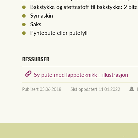
Bakstykke og støttestoff til bakstykke: 2 bite
Symaskin
Saks
Pyntepute eller putefyll
RESSURSER
Sy pute med lappeteknikk - illustrasjon
Publisert
05.06.2018
Sist oppdatert
11.01.2022
´