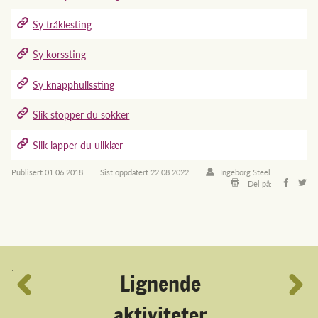
Sy tråklesting
Sy korssting
Sy knapphullssting
Slik stopper du sokker
Slik lapper du ullklær
Publisert
01.06.2018
Sist oppdatert
22.08.2022
Ingeborg Steel
Del på:
´
Lignende
aktiviteter