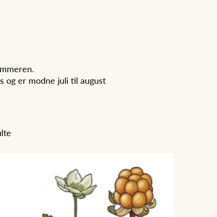
sommeren.
 og er modne juli til august
lte