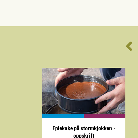
´
Eplekake på stormkjøkken -
oppskrift