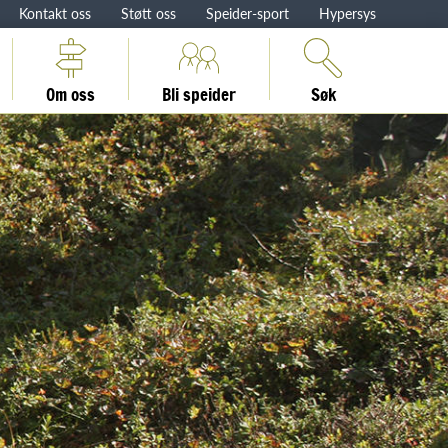
Kontakt oss
Støtt oss
Speider-sport
Hypersys
Om oss
Bli speider
Søk