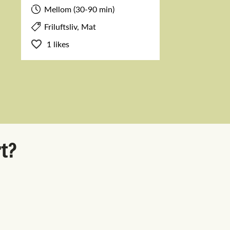
Mellom (30-90 min)
Friluftsliv, Mat
1 likes
rt?