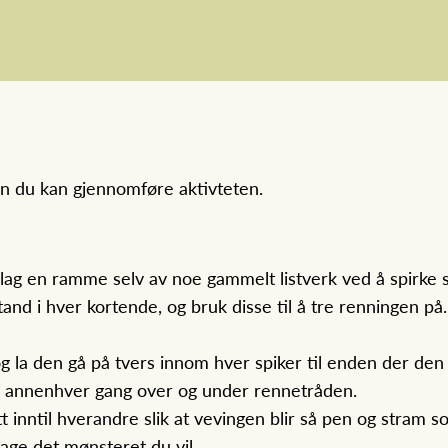
an du kan gjennomføre aktivteten.
r lag en ramme selv av noe gammelt listverk ved å spirke 
stand i hver kortende, og bruk disse til å tre renningen p
og la den gå på tvers innom hver spiker til enden der den 
en annenhver gang over og under rennetråden.
tt inntil hverandre slik at vevingen blir så pen og stram 
 lage det mønsteret du vil.