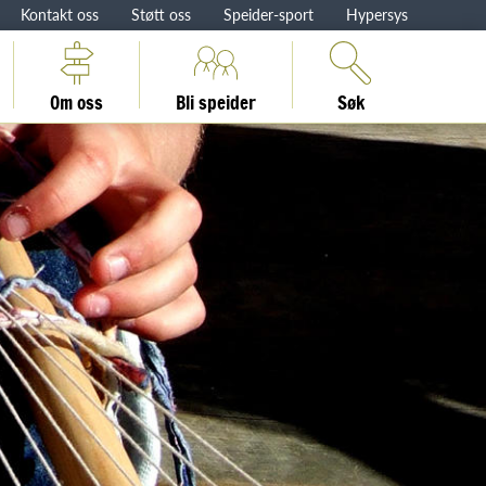
Kontakt oss
Støtt oss
Speider-sport
Hypersys
Om oss
Bli speider
Søk