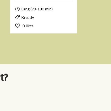
Lang (90-180 min)
Kreativ
0 likes
rt?