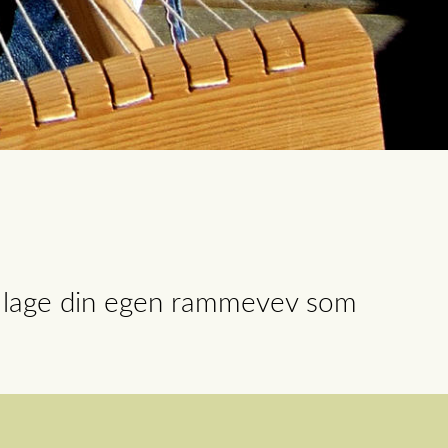
elt lage din egen rammevev som