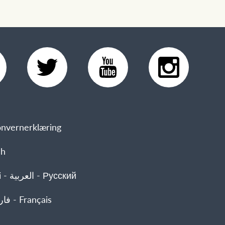
nvernerklæring
sh
 Русский
- فارسی - Français