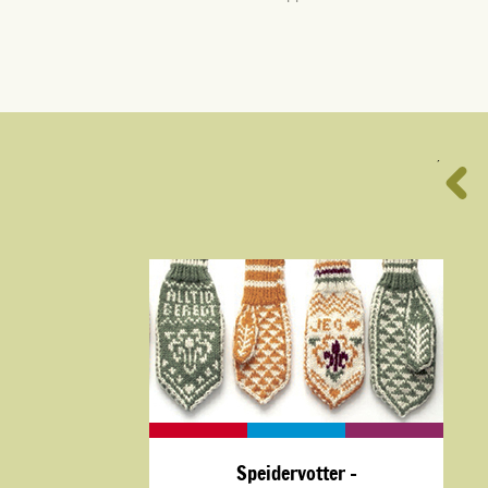
´
Speidervotter -