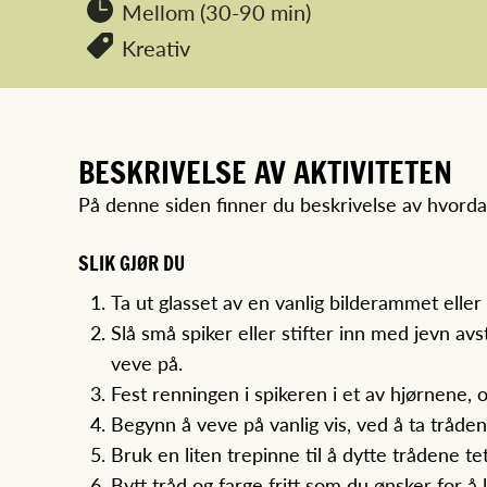
Mellom (30-90 min)
Kreativ
BESKRIVELSE AV AKTIVITETEN
På denne siden finner du beskrivelse av hvord
SLIK GJØR DU
Ta ut glasset av en vanlig bilderammet elle
Slå små spiker eller stifter inn med jevn av
veve på.
Fest renningen i spikeren i et av hjørnene, 
Begynn å veve på vanlig vis, ved å ta tråd
Bruk en liten trepinne til å dytte trådene te
Bytt tråd og farge fritt som du ønsker for å