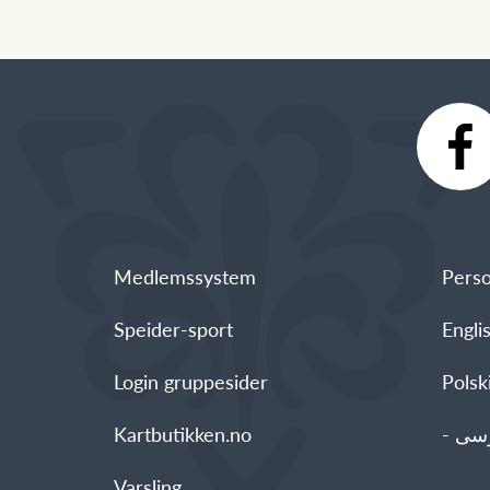
Medlemssystem
Perso
Speider-sport
Engli
Login gruppesider
Polski - العربية -
Kartbutikken.no
Varsling