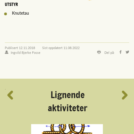
UTSTYR
Knutetau
Publisert
12.11.2018
Sist oppdatert
11.08.2022
Ingvild Bjerke Fosse
Del på:
´
Lignende
aktiviteter