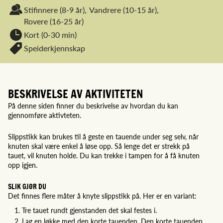
Stifinnere
(8-9 år),
Vandrere
(10-15 år),
Rovere
(16-25 år)
Kort (0-30 min)
Speiderkjennskap
BESKRIVELSE AV AKTIVITETEN
På denne siden finner du beskrivelse av hvordan du kan
gjennomføre aktivteten.
Slippstikk kan brukes til å geste en tauende under seg selv, når
knuten skal være enkel å løse opp. Så lenge det er strekk på
tauet, vil knuten holde. Du kan trekke i tampen for å få knuten
opp igjen.
SLIK GJØR DU
Det finnes flere måter å knyte slippstikk på. Her er en variant:
Tre tauet rundt gjenstanden det skal festes i.
Lag en løkke med den korte tauenden. Den korte tauenden