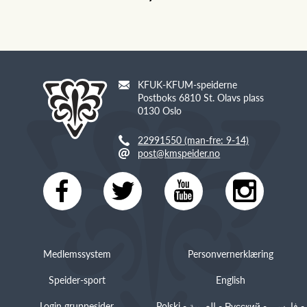
KFUK-KFUM-speiderne
Postboks 6810 St. Olavs plass
0130 Oslo
22991550 (man-fre: 9-14)
post@kmspeider.no
Medlemssystem
Personvernerklæring
Speider-sport
English
Login gruppesider
Polski - العربية - Русский - فارسی -