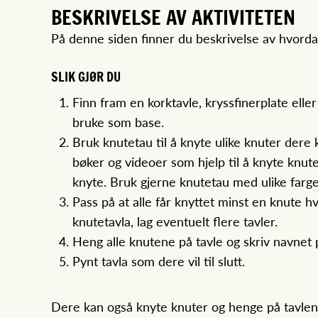
BESKRIVELSE AV AKTIVITETEN
På denne siden finner du beskrivelse av hvord
SLIK GJØR DU
Finn fram en korktavle, kryssfinerplate elle
bruke som base.
Bruk knutetau til å knyte ulike knuter dere k
bøker og videoer som hjelp til å knyte knute
knyte. Bruk gjerne knutetau med ulike farger
Pass på at alle får knyttet minst en knute 
knutetavla, lag eventuelt flere tavler.
Heng alle knutene på tavle og skriv navnet
Pynt tavla som dere vil til slutt.
Dere kan også knyte knuter og henge på tavlen