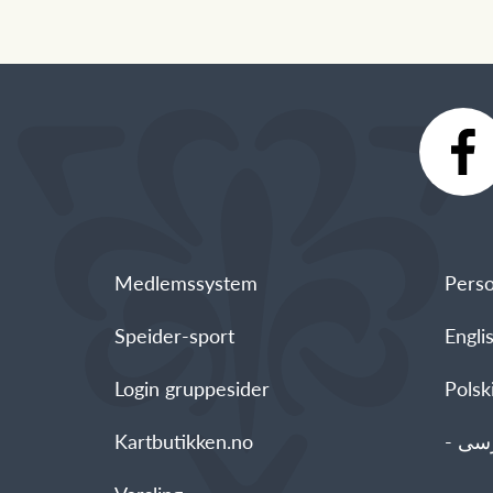
Medlemssystem
Perso
Speider-sport
Engli
Login gruppesider
Polski - العربية -
Kartbutikken.no