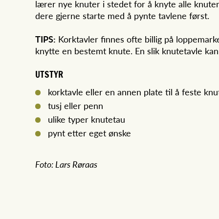
lærer nye knuter i stedet for å knyte alle knut
dere gjerne starte med å pynte tavlene først.
TIPS:
Korktavler finnes ofte billig på loppemark
knytte en bestemt knute. En slik knutetavle ka
UTSTYR
korktavle eller en annen plate til å feste kn
tusj eller penn
ulike typer knutetau
pynt etter eget ønske
Foto: Lars Røraas