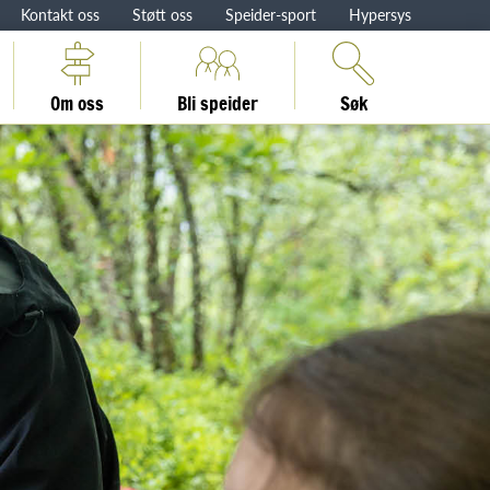
Kontakt oss
Støtt oss
Speider-sport
Hypersys
Om oss
Bli speider
Søk