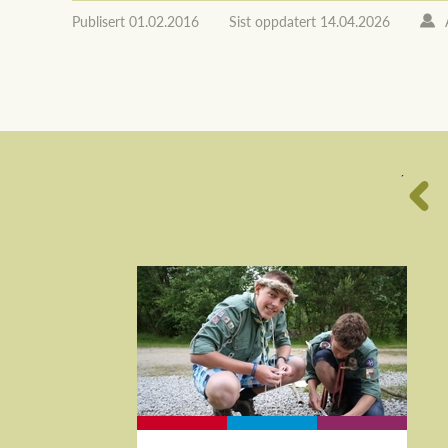
Publisert
01.02.2016
Sist oppdatert
14.04.2026
´