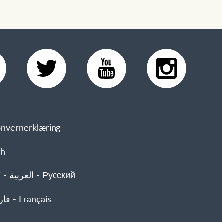
nvernerklæring
sh
 Русский
- فارسی - Français