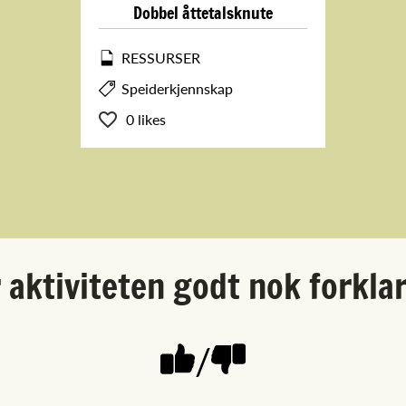
Dobbel åttetalsknute
RESSURSER
Speiderkjennskap
0 likes
 aktiviteten godt nok forkla
/