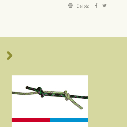
Del på: