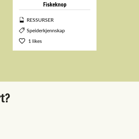
Fiskeknop
RESSURSER
Speiderkjennskap
1 likes
rt?