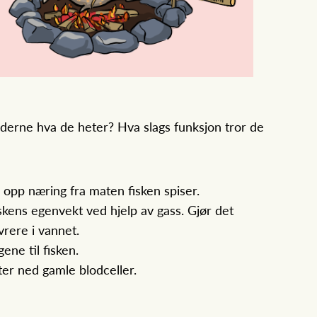
eiderne hva de heter? Hva slags funksjon tror de
opp næring fra maten fisken spiser.
ens egenvekt ved hjelp av gass. Gjør det
vrere i vannet.
ene til fisken.
ter ned gamle blodceller.