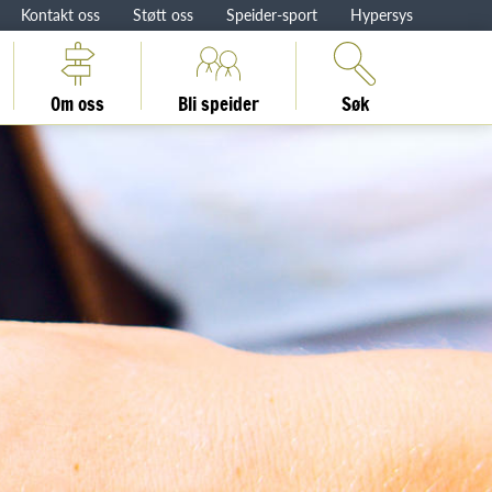
Kontakt oss
Støtt oss
Speider-sport
Hypersys
Om oss
Bli speider
Søk