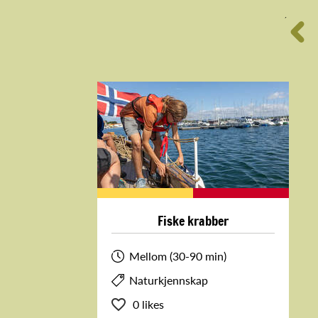
´
Fiske krabber
Mellom (30-90 min)
Naturkjennskap
0 likes