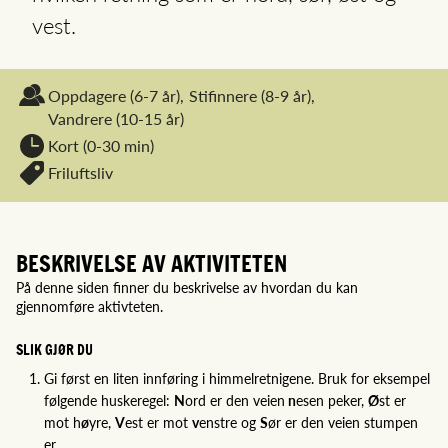
vest.
Oppdagere
(6-7 år),
Stifinnere
(8-9 år),
Vandrere
(10-15 år)
Kort (0-30 min)
Friluftsliv
BESKRIVELSE AV AKTIVITETEN
På denne siden finner du beskrivelse av hvordan du kan
gjennomføre aktivteten.
SLIK GJØR DU
Gi først en liten innføring i himmelretnigene. Bruk for eksempel
følgende huskeregel:
N
ord er den veien
n
esen peker,
Ø
st er
mot h
ø
yre,
V
est er mot
v
enstre og
S
ør er den veien stumpen
er.