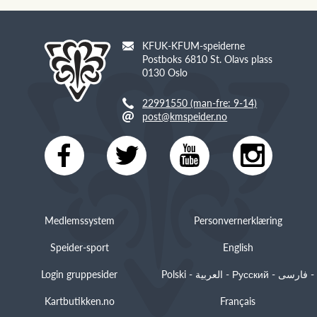
KFUK-KFUM-speiderne
Postboks 6810 St. Olavs plass
0130 Oslo
22991550 (man-fre: 9-14)
post@kmspeider.no
Medlemssystem
Personvernerklæring
Speider-sport
English
Login gruppesider
Polski - العربية - Русский - فارسی -
Kartbutikken.no
Français