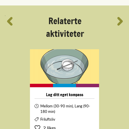
´
Relaterte
aktiviteter
Lag ditt eget kompass
Mellom (30-90 min), Lang (90-
180 min)
Friluftsliv
2 likes