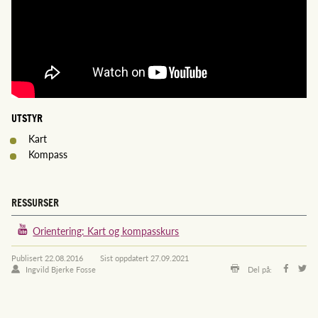
UTSTYR
Kart
Kompass
RESSURSER
Orientering: Kart og kompasskurs
Publisert
22.08.2016
Sist oppdatert
27.09.2021
Ingvild Bjerke Fosse
Del på: