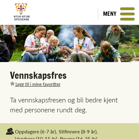
MENY
Vennskapsfres
Legg til i mine favoritter
Ta vennskapsfresen og bli bedre kjent
med personene rundt deg.
Oppdagere
(6-7 år),
Stifinnere
(8-9 år),
Vandrere
(10-15 år),
Rovere
(16-25 år)