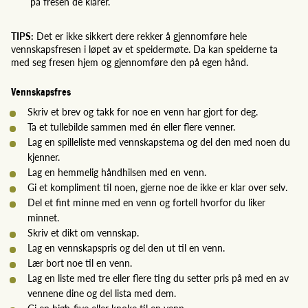
på fresen de klarer.
TIPS:
Det er ikke sikkert dere rekker å gjennomføre hele
vennskapsfresen i løpet av et speidermøte. Da kan speiderne ta
med seg fresen hjem og gjennomføre den på egen hånd.
Vennskapsfres
Skriv et brev og takk for noe en venn har gjort for deg.
Ta et tullebilde sammen med én eller flere venner.
Lag en spilleliste med vennskapstema og del den med noen du
kjenner.
Lag en hemmelig håndhilsen med en venn.
Gi et kompliment til noen, gjerne noe de ikke er klar over selv.
Del et fint minne med en venn og fortell hvorfor du liker
minnet.
Skriv et dikt om vennskap.
Lag en vennskapspris og del den ut til en venn.
Lær bort noe til en venn.
Lag en liste med tre eller flere ting du setter pris på med en av
vennene dine og del lista med dem.
Gi en high-five eller knoke til en venn.