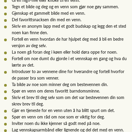
Tegn et bilde og deg og en venn som gjør noe gøy sammen.
Gjenskap et gammelt bilde med en venn.
Del favorittsnacksen din med en venn.
Skriv en anonym lapp med et godt budskap og legg den et sted
noen kan finne den.
Fortell en venn hvordan de har hjulpet deg med å bli en bedre
versjon av deg selv.
La noen gå foran deg i køen eller hold døra oppe for noen.
Fortell om noe dumt du gjorde i et vennskap en gang og hva du
lærte av det.
Introduser to av vennene dine for hverandre og fortell hvorfor
de passer bra som venner.
Ta bilde av noe som minner deg om bestevennen din.
Spør en venn om deres favoritt barndomsminne.
Skriv et brev til deg selv som om det var bestevennen din som
skrev brev til deg.
Gjør en tjeneste for en venn uten å ha blitt spurt om det.
Spør en venn om råd om noe som er viktig for deg.
Inviter noen du ikke kjenner så godt med på noe.
Lag vennskapsarmbånd eller lignende og del det med en venn.