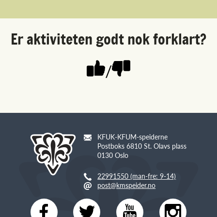
Er aktiviteten godt nok forklart?
/
KFUK-KFUM-speiderne
Postboks 6810 St. Olavs plass
0130 Oslo
22991550 (man-fre: 9-14)
post@kmspeider.no