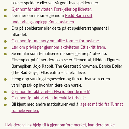
ikke er speidere eller vet så godt hva speideren er.
Gjennomfør aktiviteten Forskjeller og likheter.
Lær mer om rasisme gjennom
Redd Barna sitt
undervisingsopplegg Knus rasismen.
Dra på speidertur eller delta på et speiderarrangement i
utlandet.
Gjennomfør memory om ulike former for rasisme.
Lær om privilegier gjennom aktiviteten Ett skritt frem.
Se en film som tematiserer rasisme, gjerne på utekino.
Eksempler på filmer dere kan se er Elemental, Hidden Figures,
Barnepiken, Jojo Rabbit, The Greatest Showman, Barske Bøller
(The Bad Guys), Ellos eatnu – La elva leve.
Heng opp varslingstegneserien og finn ut hva som er en
varslingssak og hvordan dere kan varsle.
Gjennomfør aktiviteten Hva jobber de med?
Gjennomfør aktiviteten Interaktiv tidslinje.
Bli kjent med andre matkulturer ved å
lage et måltid fra Turmat
fra hele verden.
Hvis dere vil ha hjelp til å gjennomføre merket, kan dere bruke