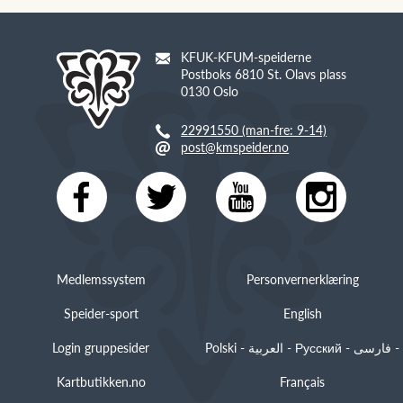
KFUK-KFUM-speiderne
Postboks 6810 St. Olavs plass
0130 Oslo
22991550 (man-fre: 9-14)
post@kmspeider.no
Medlemssystem
Personvernerklæring
Speider-sport
English
Login gruppesider
Polski - العربية - Русский - فارسی -
Kartbutikken.no
Français