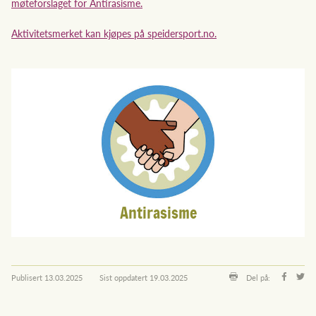
møteforslaget for Antirasisme.
Aktivitetsmerket kan kjøpes på speidersport.no.
Antirasisme
Publisert
13.03.2025
Sist oppdatert
19.03.2025
Del på: