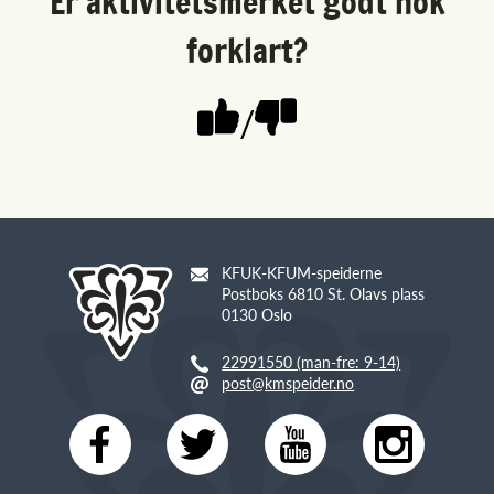
Er aktivitetsmerket godt nok
forklart?
/
KFUK-KFUM-speiderne
Postboks 6810 St. Olavs plass
0130 Oslo
22991550 (man-fre: 9-14)
post@kmspeider.no