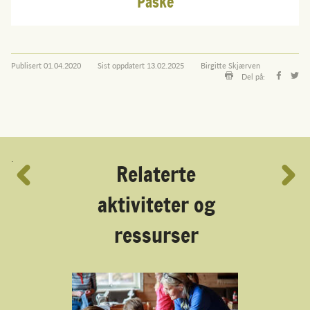
Påske
Publisert
01.04.2020
Sist oppdatert
13.02.2025
Birgitte Skjærven
Del på:
´
Relaterte
aktiviteter og
ressurser