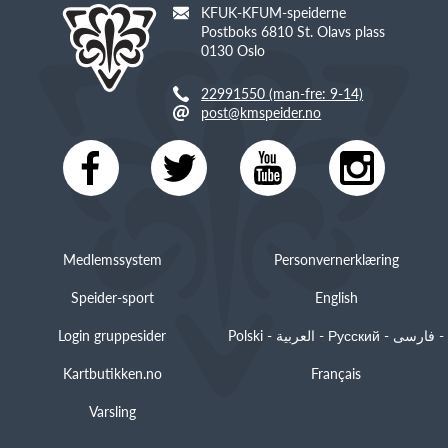
KFUK-KFUM-speiderne
Postboks 6810 St. Olavs plass
0130 Oslo
22991550 (man-fre: 9-14)
post@kmspeider.no
Medlemssystem
Personvernerklæring
Speider-sport
English
Login gruppesider
Polski - العربية - Русский - فارسی -
Kartbutikken.no
Français
Varsling