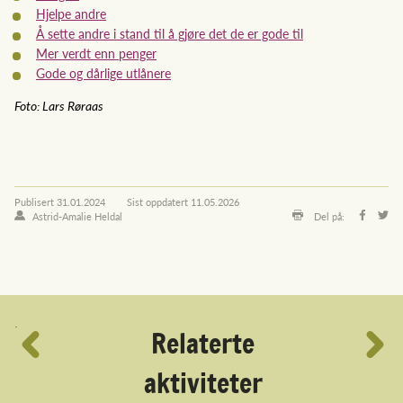
Hjelpe andre
Å sette andre i stand til å gjøre det de er gode til
Mer verdt enn penger
Gode og dårlige utlånere
Foto: Lars Røraas
Publisert
31.01.2024
Sist oppdatert
11.05.2026
Astrid-Amalie Heldal
Del på:
´
Relaterte
aktiviteter