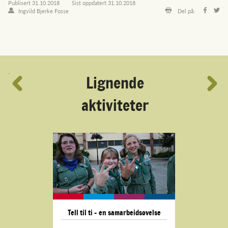
Publisert
31.10.2018
Sist oppdatert
31.10.2018
Ingvild Bjerke Fosse
Del på:
´
Lignende
aktiviteter
Tell til ti - en samarbeidsøvelse