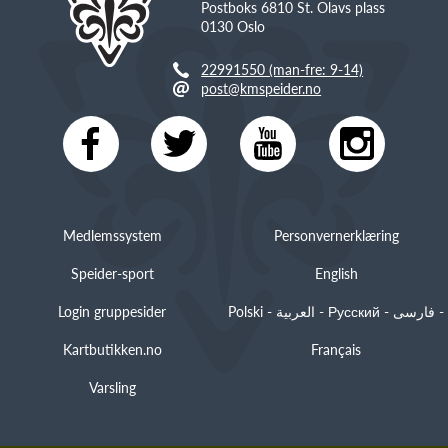
Postboks 6810 St. Olavs plass
0130 Oslo
22991550 (man-fre: 9-14)
post@kmspeider.no
Medlemssystem
Personvernerklæring
Speider-sport
English
Login gruppesider
Polski - العربية - Русский - فارسی -
Kartbutikken.no
Français
Varsling