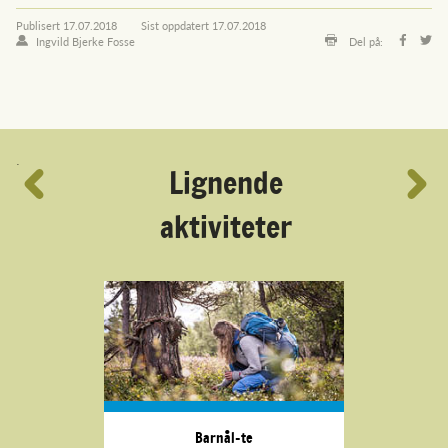
Publisert
17.07.2018
Sist oppdatert
17.07.2018
Ingvild Bjerke Fosse
Del på:
´
Lignende
aktiviteter
Barnål-te