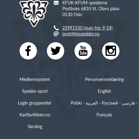
KFUK-KFUM-speiderne
Postboks 6810 St. Olavs plass
0130 Oslo
22991550 (man-fre: 9-14)
post@kmspeider.no
Medlemssystem
Personvernerklæring
Speider-sport
English
Login gruppesider
Polski - العربية - Русский - فارسی -
Kartbutikken.no
Français
Varsling