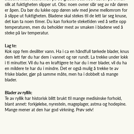
slik at fuktigheten slipper ut. Obs: noen ovner slår seg av når døren
er åpen. Da bør du lukke opp døren selv med jevne mellomrom for
å slippe ut fuktigheten. Bladene skal stekes til de lett lar seg knuse,
det kan ta noen timer. Du kan forkorte steketiden ved å sette opp
temperaturen, men du beholder mest av smaken i bladene ved å
steke på lav temperatur.
Lag te:
Kok opp fem desiliter vann. Ha i ca en håndfull tørkede blader, knus
dem lett før du har dem i vannet og rør rundt. La trekke under lokk
i ti minutter. Vil du ha en kraftigere te har du i mer blader, vil du ha
en mildere te har du i mindre. Det er også mulig å trekke te av
friske blader, gjør på samme måte, men ha i dobbelt så mange
blader.
Blader av ryllik:
Te av ryllik har historisk blitt brukt til mange medisinske forhold,
blant annet: forkjølelse, nyrestein, mageplager, astma og hodepine.
Mange mener at den har god virkning. Prøv selv!